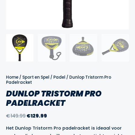
Home
/
Sport en Spel
/
Padel
/ Dunlop Tristorm Pro
Padelracket
DUNLOP TRISTORM PRO
PADELRACKET
Oorspronkelijke
Huidige
€
149.99
€
129.99
prijs
prijs
Het Dunlop Tristorm Pro padelracket is ideaal voor
was:
is: