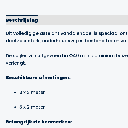
Beschrijving
Aanvullende informatie
Merk
Dit volledig gelaste antivandalendoel is speciaal on
doel zeer sterk, onderhoudsvrij en bestand tegen va
De spijlen zijn uitgevoerd in Ø40 mm aluminium buiz
verlengt.
Beschikbare afmetingen:
3 x 2 meter
5 x 2 meter
Belangrijkste kenmerken: