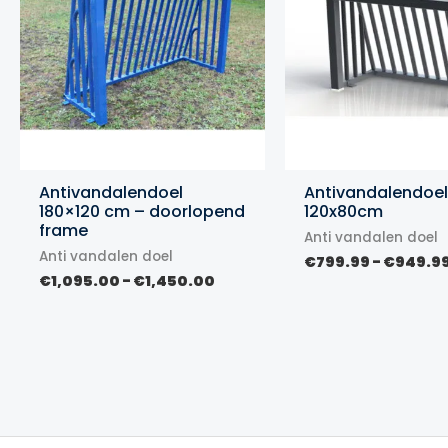
Antivandalendoel
Antivandalendoel
180×120 cm – doorlopend
120x80cm
frame
Anti vandalen doel
Anti vandalen doel
€
799.99
-
€
949.9
Prijsklasse:
€
1,095.00
-
€
1,450.00
€1,095.00
tot
€1,450.00