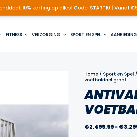
nddeal: 10% korting op alles! Code: START10 | Vanaf €
FITNESS
VERZORGING
SPORT EN SPEL
AANBIEDING
Home
/
Sport en Spel
voetbaldoel groot
ANTIVA
VOETBA
€
2,499.99
-
€
3,29