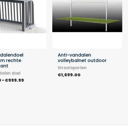
ndalendoel
Anti-vandalen
cm rechte
volleybalnet outdoor
kant
Straatsporten
dalen doel
€
1,699.00
Prijsklasse:
9
-
€
999.99
€799.99
tot
€999.99