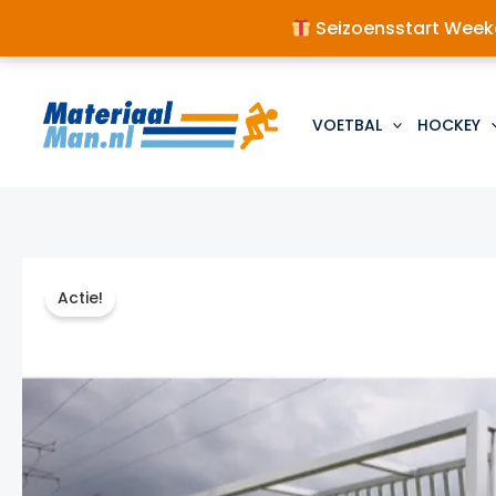
Seizoensstart Weeke
Ga
naar
de
VOETBAL
HOCKEY
inhoud
Actie!