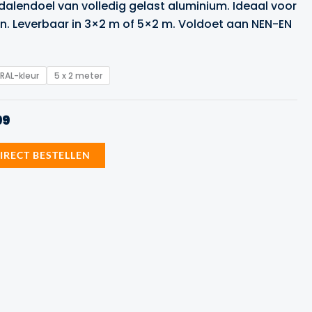
dalendoel van volledig gelast aluminium. Ideaal voor
tot
. Leverbaar in 3×2 m of 5×2 m. Voldoet aan NEN-EN
€3,299.99
 RAL-kleur
5 x 2 meter
nkelijke
Huidige
99
prijs
is:
IRECT BESTELLEN
9.
€2,499.99.