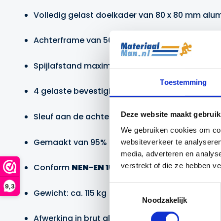
Volledig gelast doelkader van 80 x 80 mm alum
Achterframe van 50 x 50 mm koker
Spijlafstand maximaal 83 mm, veilig voor kind
Toestemming
4 gelaste bevestigingspunten voor verankering
Deze website maakt gebruik
Sleuf aan de achterzijde voor onderhoud
We gebruiken cookies om cont
Gemaakt van 95% gerecycled aluminium en 10
websiteverkeer te analyseren
media, adverteren en analys
verstrekt of die ze hebben v
Conform
NEN-EN 15312
norm voor openbare v
9,3
Toestemmingsselectie
Gewicht: ca. 115 kg (3×2 m)
Noodzakelijk
Afwerking in brut aluminium