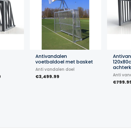
Antivandalen
Antiva
voetbaldoel met basket
120x80
achter
Anti vandalen doel
Anti van
Prijsklasse:
9
€
3,499.99
€799.99
€
799.9
tot
€949.99