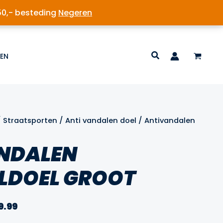
50,- besteding
Negeren
EN
/
Straatsporten
/
Anti vandalen doel
/ Antivandalen
NDALEN
LDOEL GROOT
Prijsklasse:
9.99
€2,499.99