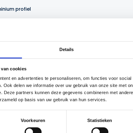
inium profiel
eren
Details
 in de grond
 van cookies
ent en advertenties te personaliseren, om functies voor social
0% recyclebaar
. Ook delen we informatie over uw gebruik van onze site met on
e. Deze partners kunnen deze gegevens combineren met andere i
erzameld op basis van uw gebruik van hun services.
elden
Voorkeuren
Statistieken