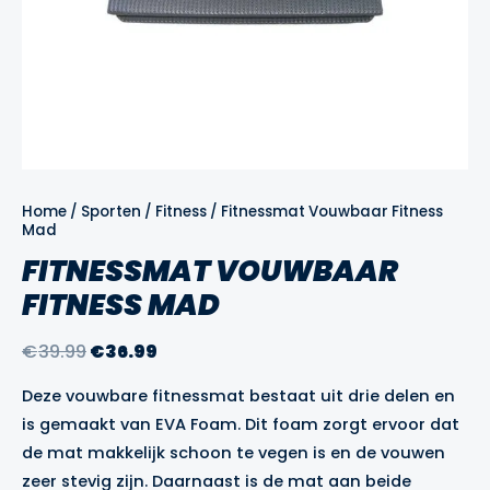
Home
/
Sporten
/
Fitness
/ Fitnessmat Vouwbaar Fitness
Mad
FITNESSMAT VOUWBAAR
FITNESS MAD
Oorspronkelijke
Huidige
€
39.99
€
36.99
prijs
prijs
Deze vouwbare fitnessmat bestaat uit drie delen en
was:
is:
is gemaakt van EVA Foam. Dit foam zorgt ervoor dat
€39.99.
€36.99.
de mat makkelijk schoon te vegen is en de vouwen
zeer stevig zijn. Daarnaast is de mat aan beide