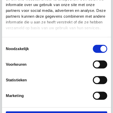
informatie over uw gebruik van onze site met onze
partners voor social media, adverteren en analyse. Deze
Urban Fitness 4mm
Lateral Resistor
partners kunnen deze gegevens combineren met andere
yoga mat
Precision Training
informatie die u aan ze heeft verstrekt of die ze hebben
Fitnessmat
Overspeed trainer
verzameld op basis van uw gebruik van hun services.
Oorspronkelijke
Huidige
Oorspronkelijke
Huidige
€
23.99
€
17.99
€
14.99
€
12.99
prijs
prijs
prijs
prijs
was:
is:
was:
is:
€23.99.
€17.99.
€14.99.
€12.99.
Toestemmingsselectie
Noodzakelijk
Actie!
Actie!
Voorkeuren
Statistieken
Marketing
Resistance Trainer
Urban Fitness Hydro
Fitness Mad
Inertia Kettlebell
Weerstandtraining
Fitness