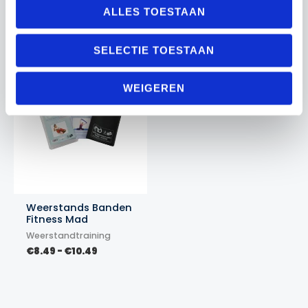
Prijsklasse:
Prijsklasse:
ALLES TOESTAAN
€
19.99
-
€
21.99
€
22.99
-
€
24.99
€19.99
€22.99
tot
tot
€21.99
€24.99
SELECTIE TOESTAAN
Actie!
Actie!
WEIGEREN
Weerstands Banden
Fitness Mad
Weerstandtraining
Prijsklasse:
€
8.49
-
€
10.49
€8.49
tot
€10.49