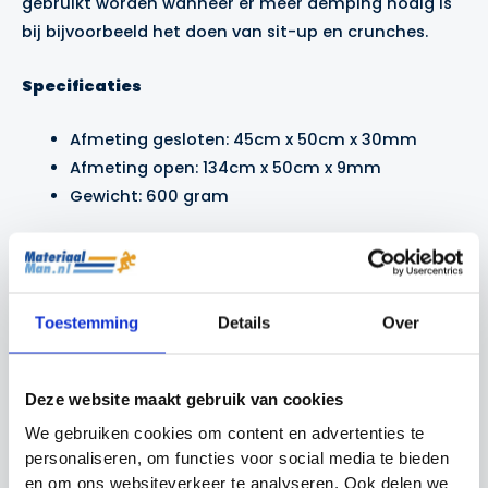
gebruikt worden wanneer er meer demping nodig is
bij bijvoorbeeld het doen van sit-up en crunches.
Specificaties
Afmeting gesloten: 45cm x 50cm x 30mm
Afmeting open: 134cm x 50cm x 9mm
Gewicht: 600 gram
Gerelateerde producten
Toestemming
Details
Over
Actie!
Actie!
Actie!
Actie!
Deze website maakt gebruik van cookies
We gebruiken cookies om content en advertenties te
personaliseren, om functies voor social media te bieden
en om ons websiteverkeer te analyseren. Ook delen we