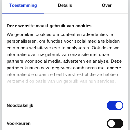
prijs
prijs
Toestemming
Details
Over
was:
is:
€59.95.
€54.95.
Deze website maakt gebruik van cookies
Actie!
Actie!
Actie!
Actie!
We gebruiken cookies om content en advertenties te
personaliseren, om functies voor social media te bieden
en om ons websiteverkeer te analyseren. Ook delen we
informatie over uw gebruik van onze site met onze
partners voor social media, adverteren en analyse. Deze
partners kunnen deze gegevens combineren met andere
informatie die u aan ze heeft verstrekt of die ze hebben
Coachmap Hockey
Fox 40 polskoord
verzameld op basis van uw gebruik van hun services.
Ritssluiting Sportec
scheidsrechtersfluit
Coachmap Hockey
Scheidsrechter
Oorspronkelijke
Huidige
Oorspronkelijke
Huidige
€
58.95
€
49.95
€
2.99
€
1.99
Toestemmingsselectie
prijs
prijs
prijs
prijs
Noodzakelijk
was:
is:
was:
is:
€58.95.
€49.95.
€2.99.
€1.99.
Voorkeuren
Actie!
Actie!