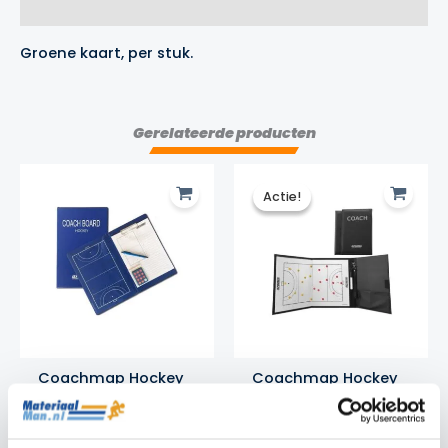
Merk
Groene kaart, per stuk.
Gerelateerde producten
Actie!
Actie!
Coachmap Hockey
Coachmap Hockey
Basic Sportec
Groot Sportec
Coachmap Hockey
Coachmap Hockey
Oorspronkelijke
Huidige
€
22.50
€
59.95
€
54.95