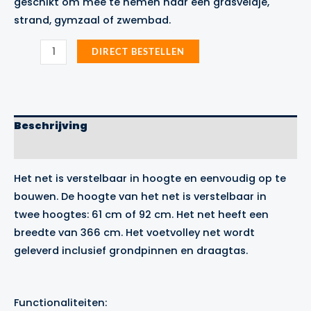
geschikt om mee te nemen naar een grasveldje,
strand, gymzaal of zwembad.
SKLZ
DIRECT BESTELLEN
Verstelbaar
Voetvolley
Net
aantal
Beschrijving
Merk
Het net is verstelbaar in hoogte en eenvoudig op te
bouwen. De hoogte van het net is verstelbaar in
twee hoogtes: 61 cm of 92 cm. Het net heeft een
breedte van 366 cm. Het voetvolley net wordt
geleverd inclusief grondpinnen en draagtas.
Functionaliteiten: