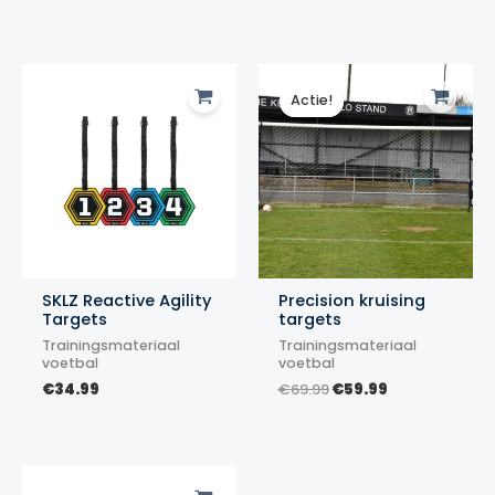
prijs
prijs
tot
was:
is:
€189.99
€189.99.
€169.99.
Actie!
Actie!
SKLZ Reactive Agility
Precision kruising
Targets
targets
Trainingsmateriaal
Trainingsmateriaal
voetbal
voetbal
Oorspronkelijke
Huidige
€
34.99
€
69.99
€
59.99
prijs
prijs
was:
is:
€69.99.
€59.99.