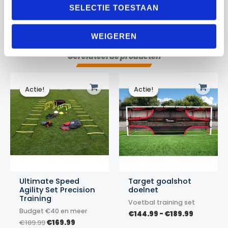
een prestatief team – met deze sets heb je het juiste
SELECTIE TOESTAAN
materiaal altijd bij de hand.
WEIGEREN
Gerelateerde producten
Actie!
Actie!
Actie!
Actie!
Ultimate Speed
Target goalshot
Agility Set Precision
doelnet
Training
Voetbal training set
Budget €40 en meer
Prijsklas
€
144.99
-
€
189.99
Oorspronkelijke
Huidige
€144.99
€
189.99
€
169.99