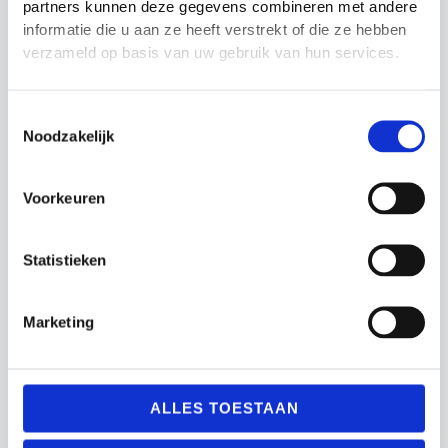
1x Stopwatch Maxim 150
partners kunnen deze gegevens combineren met andere
informatie die u aan ze heeft verstrekt of die ze hebben
1x Scheidsrechtersfluit
verzameld op basis van uw gebruik van hun services.
1x Reaction Ball
Toestemmingsselectie
Noodzakelijk
Waarom kiezen voor deze trainingssets?
Complete en doordachte samenstelling
Voorkeuren
Geschikt voor binnen- en buitentraining
Statistieken
Bevordert motoriek, snelheid en
teamontwikkeling
Marketing
Inclusief handige draagtas voor eenvoudig
transport
ALLES TOESTAAN
Of je nu een beginnende trainer bent of werkt met