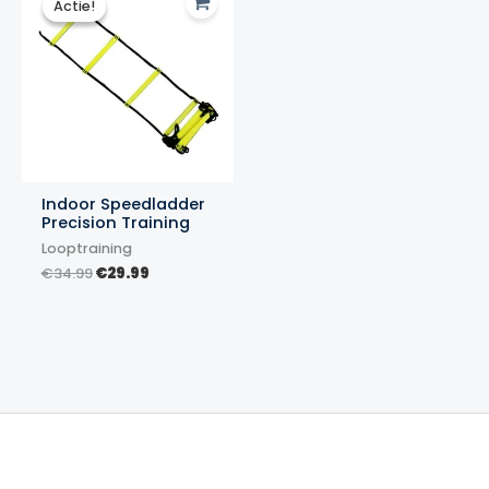
Actie!
Actie!
Indoor Speedladder
Precision Training
Looptraining
Oorspronkelijke
Huidige
€
34.99
€
29.99
prijs
prijs
was:
is:
€34.99.
€29.99.