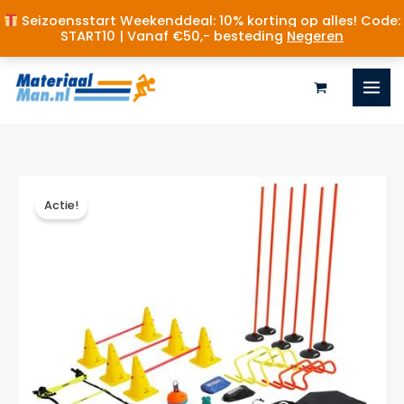
Seizoensstart Weekenddeal: 10% korting op alles! Code:
START10 | Vanaf €50,- besteding
Negeren
Ga
naar
de
inhoud
Actie!