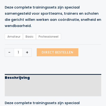
€149.99
Deze complete trainingssets zijn speciaal
tot
samengesteld voor sportteams, trainers en scholen
€289.99
die gericht willen werken aan coördinatie, snelheid en
wendbaarheid.
Amateur
Basic
Professioneel
Trainingsset
-
+
DIRECT BESTELLEN
compleet
aantal
Beschrijving
Aanvullende informatie
Merk
Deze complete trainingssets zijn speciaal