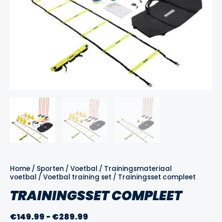
Home
/
Sporten
/
Voetbal
/
Trainingsmateriaal
voetbal
/
Voetbal training set
/ Trainingsset compleet
TRAININGSSET COMPLEET
Prijsklasse:
€
149.99
-
€
289.99