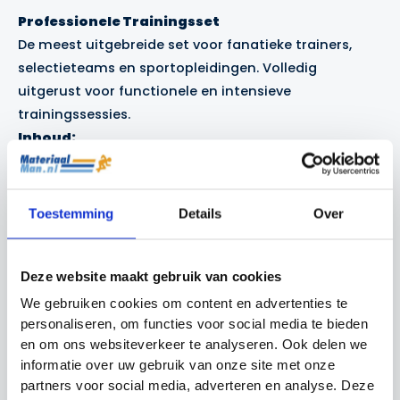
Professionele Trainingsset
De meest uitgebreide set voor fanatieke trainers,
selectieteams en sportopleidingen. Volledig
uitgerust voor functionele en intensieve
trainingssessies.
Inhoud:
Alles uit de Amateur-set
Toestemming
Details
Over
3x Springhorden basic (15 cm)
3x Springhorden basic (23 cm)
Deze website maakt gebruik van cookies
We gebruiken cookies om content en advertenties te
1x Coachbord Light met clip (standaard
personaliseren, om functies voor social media te bieden
voetbal. Liever andere sport? Geef het door bij
en om ons websiteverkeer te analyseren. Ook delen we
uw bestelling)
informatie over uw gebruik van onze site met onze
partners voor social media, adverteren en analyse. Deze