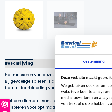
Toestemming
Beschrijving
Merk
Het masseren van deze spierknopen wordt bij de fysi
Deze website maakt gebruik
Bij gevoelige spieren is de compacte Massage Ball v
We gebruiken cookies om cont
betere doorbloeding van de spieren creëert. Hierdo
websiteverkeer te analyseren
media, adverteren en analys
Met een diameter van slechts 6 cm is de SKLZ Foot M
verstrekt of die ze hebben v
de spieren voor optimaal resultaat. De Massage bal