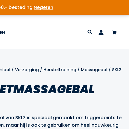
50,- besteding
Negeren
EN
riaal
/
Verzorging
/
Hersteltraining
/
Massagebal
/ SKLZ
OETMASSAGEBAL
lijke
ige
l van SKLZ is speciaal gemaakt om triggerpoints te
n, maar hij is ook te gebruiken om heel nauwkeurig
99.