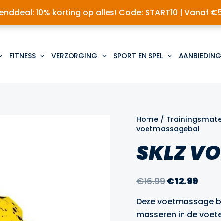
nddeal: 10% korting op alles! Code: START10 | Vanaf €
FITNESS
VERZORGING
SPORT EN SPEL
AANBIEDING
Home
/
Trainingsmate
voetmassagebal
SKLZ V
Oorspronke
Huid
€
16.99
€
12.99
prijs
prijs
Deze voetmassage ba
was:
is:
masseren in de voete
€16.99.
€12.