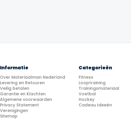
was:
is:
€11.99.
€9.99.
Informatie
Categorieën
Over Materiaalman Nederland
Fitness
Levering en Retouren
Looptraining
Veilig betalen
Trainingsmateriaal
Garantie en Klachten
Voetbal
Algemene voorwaarden
Hockey
Privacy Statement
Cadeau Ideeën
Verenigingen
Sitemap