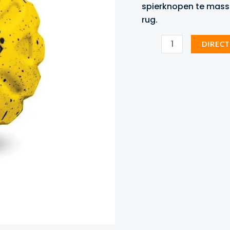
spierknopen te masse
rug.
SKLZ
DIRECT
voetmassagebal
aantal