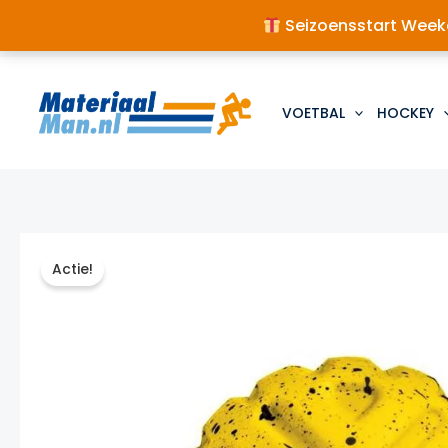
Seizoensstart Weeke
Ga
naar
de
VOETBAL
HOCKEY
inhoud
Actie!