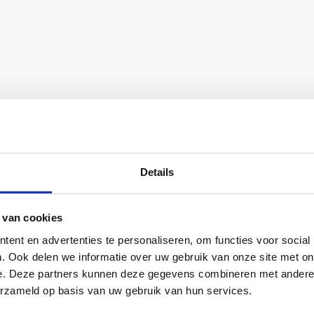
Details
otherapeut triggerpoint therapie genoemd. Deze vorm va
 van cookies
an SKLZ de oplossing. Met deze massage bal masseer je
ent en advertenties te personaliseren, om functies voor social
or worden ook vermoeidheidsklachten minder.
. Ook delen we informatie over uw gebruik van onze site met on
e. Deze partners kunnen deze gegevens combineren met andere i
assage Ball gemakkelijk mee te nemen. Door het stevige
erzameld op basis van uw gebruik van hun services.
l is waterbestendig en eenvoudig schoon te maken.