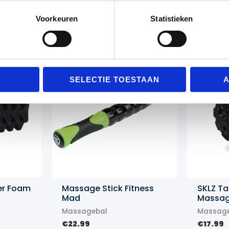
Voorkeuren
Statistieken
Gerelateerde producten
SELECTIE TOESTAAN
A
er Foam
Massage Stick Fitness
SKLZ T
Mad
Massag
Massagebal
Massage
ijke
ge
€
22.99
€
17.99