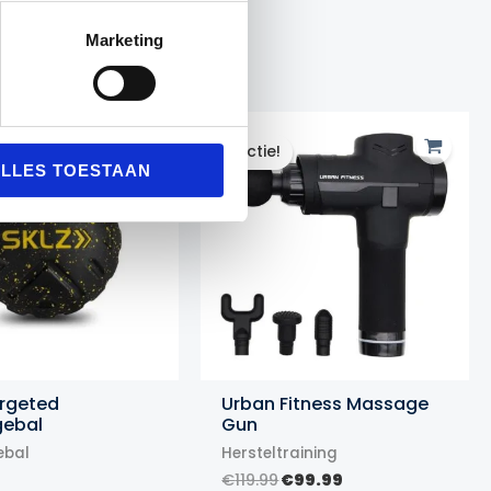
Marketing
Actie!
Actie!
LLES TOESTAAN
argeted
Urban Fitness Massage
ebal
Gun
bal
Hersteltraining
Oorspronkelijke
Huidige
€
119.99
€
99.99