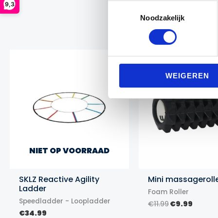
9,3
Toestemmingsselectie
Noodzakelijk
Actie!
Actie!
WEIGEREN
NIET OP VOORRAAD
SKLZ Reactive Agility
Mini massageroll
Ladder
Foam Roller
Speedladder - Loopladder
Oorspronkel
Huidi
€
11.99
€
9.99
prijs
prijs
€
34.99