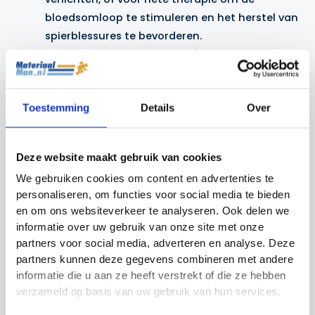
bloedsomloop te stimuleren en het herstel van
spierblessures te bevorderen.
Ultrasoft Velours achterzijde
: De zachte stof
biedt extra comfort, zodat je de therapie kunt
ondergaan zonder irritatie, zelfs bij langdurig
Toestemming
Details
Over
gebruik.
Herbruikbaar
: De KoolBead pack is
herbruikbaar en biedt tot 20 minuten
Deze website maakt gebruik van cookies
verzachtende verlichting.
We gebruiken cookies om content en advertenties te
personaliseren, om functies voor social media te bieden
Verkrijgbaar in de afmetingen 12.5 x 21 centimeter en
en om ons websiteverkeer te analyseren. Ook delen we
17 x 28 centimeter.
informatie over uw gebruik van onze site met onze
partners voor social media, adverteren en analyse. Deze
partners kunnen deze gegevens combineren met andere
Gerelateerde producten
informatie die u aan ze heeft verstrekt of die ze hebben
verzameld op basis van uw gebruik van hun services.