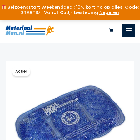
Seizoensstart Weekenddeal: 10% korting op alles! Code:
START10 | Vanaf €50,- besteding
Negeren
Ga
naar
de
inhoud
Actie!