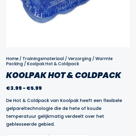
Home
/
Trainingsmateriaal
/
Verzorging
/
Warmte
Packing
/ Koolpak Hot & Coldpack
KOOLPAK HOT & COLDPACK
Prijsklasse:
€
3.99
-
€
5.99
€3.99
De Hot & Coldpack van Koolpak heeft een flexibele
tot
gelpareltechnologie die de hete of koude
€5.99
temperatuur gelijkmatig verdeelt over het
geblesseerde gebied.