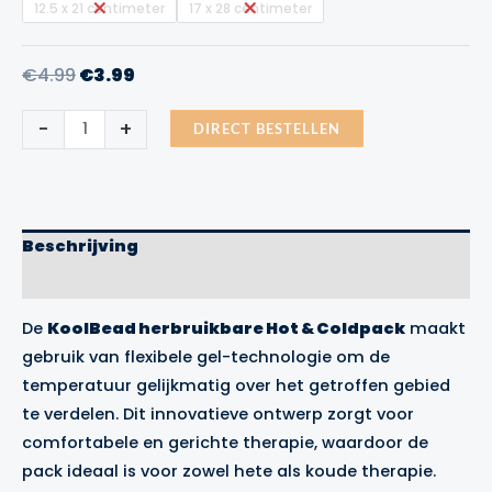
12.5 x 21 centimeter
17 x 28 centimeter
Oorspronkelijke
Huidige
€
4.99
€
3.99
prijs
prijs
Koolpak
-
+
was:
is:
DIRECT BESTELLEN
Hot
&
€4.99.
€3.99.
Coldpack
aantal
Beschrijving
Aanvullende informatie
De
KoolBead herbruikbare Hot & Coldpack
maakt
gebruik van flexibele gel-technologie om de
temperatuur gelijkmatig over het getroffen gebied
te verdelen. Dit innovatieve ontwerp zorgt voor
comfortabele en gerichte therapie, waardoor de
pack ideaal is voor zowel hete als koude therapie.