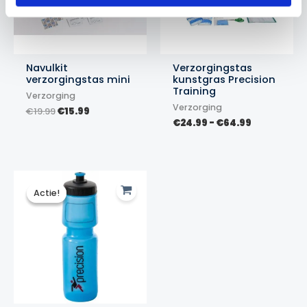
Navulkit
Verzorgingstas
verzorgingstas mini
kunstgras Precision
Training
Verzorging
Verzorging
Oorspronkelijke
Huidige
€
19.99
€
15.99
prijs
prijs
Prijsklasse
€
24.99
-
€
64.99
was:
is:
€24.99
€19.99.
€15.99.
tot
€64.99
Actie!
Actie!