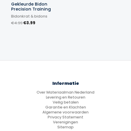
Gekleurde Bidon
Precision Training
Bidonkrat & bidons
Oorspronkelijke
Huidige
€
4.99
€
3.99
prijs
prijs
was:
is:
€4.99.
€3.99.
Informatie
Over Materiaalman Nederland
Levering en Retouren
Veilig betalen
Garantie en Klachten
Algemene voorwaarden
Privacy Statement
Verenigingen
Sitemap