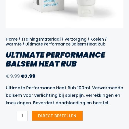
Home
/
Trainingsmateriaal
/
Verzorging
/
Koelen /
warmte
/ Ultimate Performance Balsem Heat Rub
ULTIMATE PERFORMANCE
BALSEM HEAT RUB
Oorspronkelijke
Huidige
€
9.99
€
7.99
prijs
prijs
Ultimate Performance Heat Rub 100ml. Verwarmende
was:
is:
balsem voor verlichting bij spierpijn, verrekkingen en
€9.99.
€7.99.
kneuzingen. Bevordert doorbloeding en herstel.
Ultimate
DIRECT BESTELLEN
Performance
Balsem
Heat