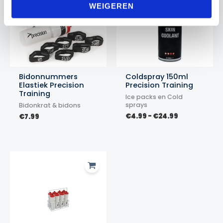
WEIGEREN
Bidonnummers
Coldspray 150ml
Elastiek Precision
Precision Training
Training
Ice packs en Cold
sprays
Bidonkrat & bidons
Prijsklasse:
€
4.99
-
€
24.99
€
7.99
€4.99
tot
€24.99