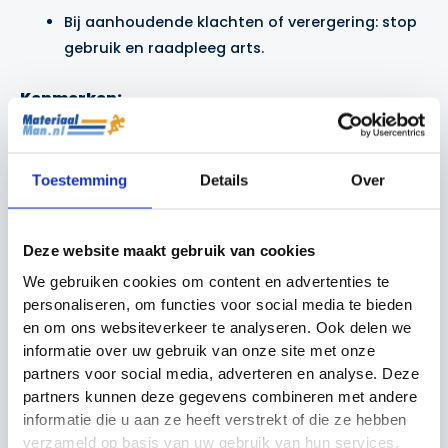
Bij aanhoudende klachten of verergering: stop
gebruik en raadpleeg arts.
Kenmerken:
Verwarmende pijnverlichting bij spier- en
gewrichtspijn
Toestemming
Details
Over
Bevordert doorbloeding en herstel
Deze website maakt gebruik van cookies
Bevat natuurlijke capsicum-extracten
We gebruiken cookies om content en advertenties te
personaliseren, om functies voor social media te bieden
Handige tube van 100 ml, ideaal voor sporters
en om ons websiteverkeer te analyseren. Ook delen we
informatie over uw gebruik van onze site met onze
partners voor social media, adverteren en analyse. Deze
partners kunnen deze gegevens combineren met andere
informatie die u aan ze heeft verstrekt of die ze hebben
Gerelateerde producten
verzameld op basis van uw gebruik van hun services.