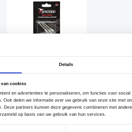
Details
Precision ballenpomp
naalden standaard
Ballenpomp
 van cookies
Oorspronkelijke
Huidige
€
2.99
€
2.29
ent en advertenties te personaliseren, om functies voor social
prijs
prijs
was:
is:
. Ook delen we informatie over uw gebruik van onze site met on
24
3
€2.99.
€2.29.
e. Deze partners kunnen deze gegevens combineren met andere i
erzameld op basis van uw gebruik van hun services.