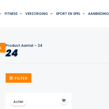
FITNESS
VERZORGING
SPORT EN SPEL
AANBIEDING
Product Aantal
–
24
N
24
FILTER
Actie!