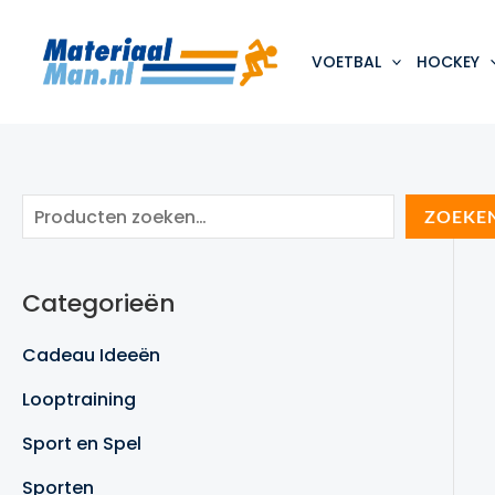
Ga
naar
de
VOETBAL
HOCKEY
inhoud
Z
ZOEKE
o
e
Categorieën
k
e
Cadeau Ideeën
n
Looptraining
Sport en Spel
Sporten