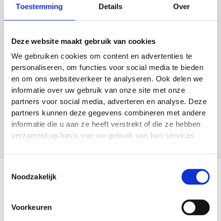
Toestemming
Details
Over
e
Categorieën
k
e
Cadeau Ideeën
Deze website maakt gebruik van cookies
n
Looptraining
We gebruiken cookies om content en advertenties te
personaliseren, om functies voor social media te bieden
Sport en Spel
en om ons websiteverkeer te analyseren. Ook delen we
informatie over uw gebruik van onze site met onze
Sporten
partners voor social media, adverteren en analyse. Deze
Trainingsmateriaal
partners kunnen deze gegevens combineren met andere
informatie die u aan ze heeft verstrekt of die ze hebben
verzameld op basis van uw gebruik van hun services.
Toestemmingsselectie
Noodzakelijk
Informatie
Voorkeuren
Over Materiaalman Nederland
Levering en Retouren