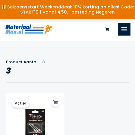
Seizoensstart Weekenddeal: 10% korting op alles! Code:
START10 | Vanaf €50,- besteding
Negeren
Ga
naar
de
inhoud
Product Aantal
–
3
3
Actie!