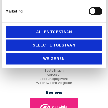
Marketing
Categorieën
Fitness
ALLES TOESTAAN
Looptraining
Trainingsmateriaal
Voetbal
SELECTIE TOESTAAN
Hockey
Cadeau Ideeën
WEIGEREN
Mijn Account
Mijn account
Bestellingen
Adressen
Accountgegevens
Wachtwoord vergeten
Reviews