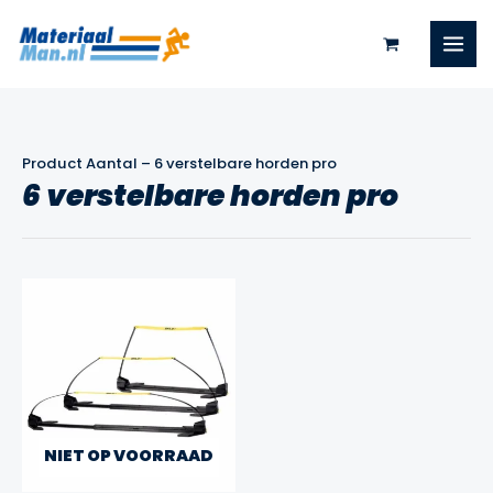
Ga
naar
de
inhoud
Product Aantal
–
6 verstelbare horden pro
6 verstelbare horden pro
NIET OP VOORRAAD