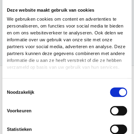
n
Looptraining
Deze website maakt gebruik van cookies
Sport en Spel
We gebruiken cookies om content en advertenties te
Sporten
personaliseren, om functies voor social media te bieden
en om ons websiteverkeer te analyseren. Ook delen we
Trainingsmateriaal
informatie over uw gebruik van onze site met onze
partners voor social media, adverteren en analyse. Deze
partners kunnen deze gegevens combineren met andere
informatie die u aan ze heeft verstrekt of die ze hebben
verzameld op basis van uw gebruik van hun services.
Toestemmingsselectie
Informatie
Noodzakelijk
Over Materiaalman Nederland
Levering en Retouren
Veilig betalen
Voorkeuren
Garantie en Klachten
Algemene voorwaarden
Privacy Statement
Verenigingen
Statistieken
Sitemap