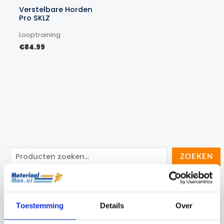
Verstelbare Horden
Pro SKLZ
Looptraining
€
84.99
Z
ZOEKEN
o
e
Categorieën
k
Toestemming
Details
Over
e
Cadeau Ideeën