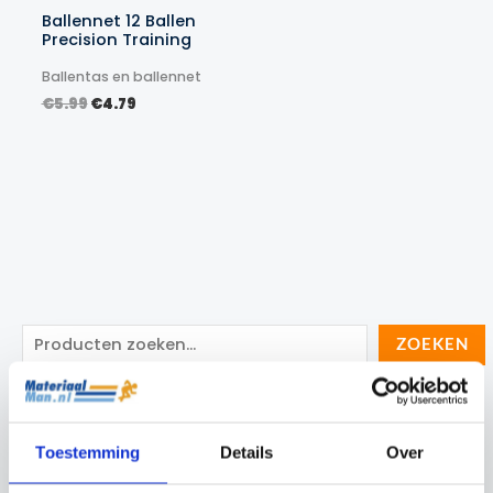
Ballennet 12 Ballen
Precision Training
Ballentas en ballennet
Oorspronkelijke
Huidige
€
5.99
€
4.79
prijs
prijs
was:
is:
€5.99.
€4.79.
Z
ZOEKEN
o
e
Categorieën
k
Toestemming
Details
Over
e
Cadeau Ideeën