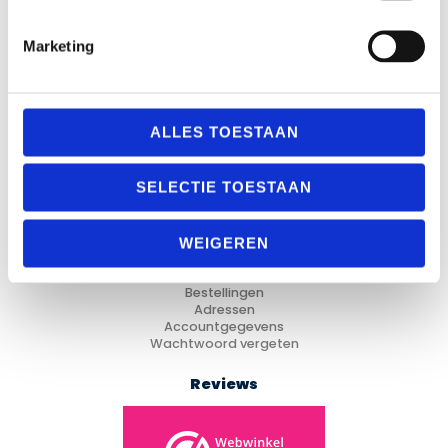
Marketing
Categorieën
Fitness
ALLES TOESTAAN
Looptraining
Trainingsmateriaal
Voetbal
SELECTIE TOESTAAN
Hockey
Cadeau Ideeën
WEIGEREN
Mijn Account
Mijn account
Bestellingen
Adressen
Accountgegevens
Wachtwoord vergeten
Reviews