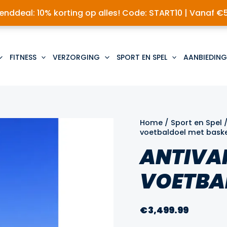
nddeal: 10% korting op alles! Code: START10 | Vanaf €
FITNESS
VERZORGING
SPORT EN SPEL
AANBIEDING
Home
/
Sport en Spel
voetbaldoel met bask
ANTIVA
VOETBA
€
3,499.99