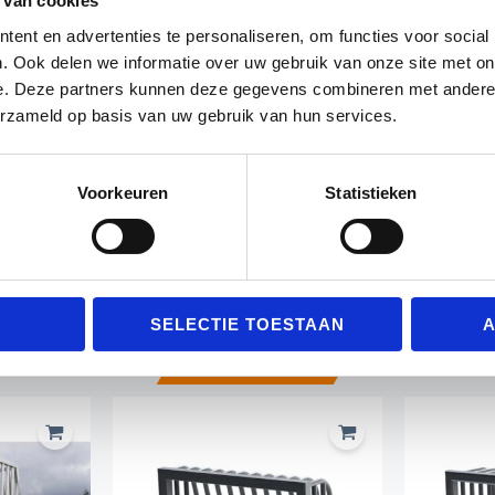
 van cookies
ust en onderhoudsvrij, bestand tegen vandalisme.
er van 80x80mm en stevige spijlen van Ø40mm voor ext
ent en advertenties te personaliseren, om functies voor social
meting van 60x90cm en steekt 60cm voor het doel uit. D
. Ook delen we informatie over uw gebruik van onze site met on
e. Deze partners kunnen deze gegevens combineren met andere i
erzameld op basis van uw gebruik van hun services.
ilige installatie op de vloer, zodat het doel stevig blijft
andalendoelen meegeleverd.
e van het doel is voorzien van een sleuf voor gemakkel
Voorkeuren
Statistieken
te NEN-15312 norm, wat garant staat voor veiligheid e
re instellingen die op zoek zijn naar een robuuste en v
SELECTIE TOESTAAN
A
Gerelateerde producten