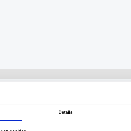
ivandalen voetbaldoel met basket. Dit multifunctionele
 kinderen zowel kunnen voetballen als basketballen. H
 Het voetbal is 300×200 centimeter.
Details
et basket: