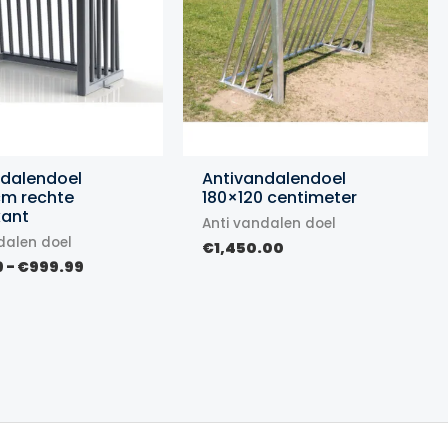
ndalendoel
Antivandalendoel
cm rechte
180×120 centimeter
kant
Anti vandalen doel
dalen doel
€
1,450.00
Prijsklasse:
9
-
€
999.99
€799.99
tot
€999.99