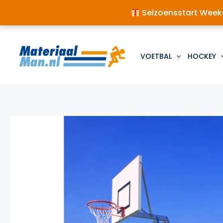
Seizoensstart Weeke
Ga
naar
de
VOETBAL
HOCKEY
inhoud