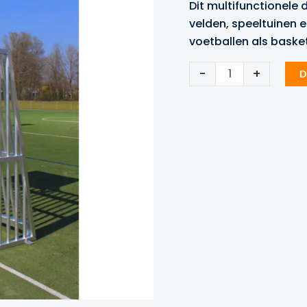
Dit multifunctionele 
velden, speeltuinen 
voetballen als baske
Antivandalen
-
+
D
voetbaldoel
met
basket
aantal