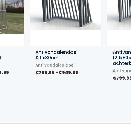
Antivandalendoel
Antiva
t
120x80cm
120x80
achter
Anti vandalen doel
Anti van
Prijsklasse:
Prijsklasse:
9.99
€
799.99
-
€
949.99
€2,499.99
€799.99
€
799.9
tot
tot
€3,299.99
€949.99