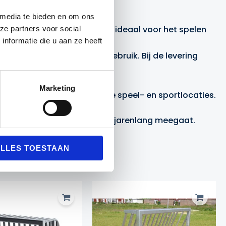
ra stabiliteit.
 media te bieden en om ons
e ringhoogte is 3,05 meter, ideaal voor het spelen
ze partners voor social
nformatie die u aan ze heeft
 staan, zelfs bij intensief gebruik. Bij de levering
ijke toegang tot onderhoud.
Marketing
n duurzaamheid op openbare speel- en sportlocaties.
eelzijdige sportoplossing die jarenlang meegaat.
LLES TOESTAAN