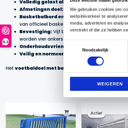
Deze website maakt gebruik
Volledig gelast aluminium:
Zeer sterk, robu
Afmetingen doel:
300x200cm, met een doelkad
We gebruiken cookies om cont
Basketbalbord en ring:
Het bord heeft een af
websiteverkeer te analyseren
media, adverteren en analys
van officieel basketbal.
verstrekt of die ze hebben v
Bevestiging:
Vijf bevestigingspunten voor een ve
worden vier
ankers ten behoeve van het antiv
9,3
Toestemmingsselectie
Onderhoudsvriendelijke sleuf:
De achterzijd
Noodzakelijk
Veilig en normconform:
Voldoet aan de laats
Het
voetbaldoel met basket
is perfect voor openba
WEIGEREN
Actie!
Actie!