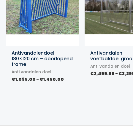
Antivandalendoel
Antivandalen
180×120 cm – doorlopend
voetbaldoel groo
frame
Anti vandalen doel
Anti vandalen doel
€
2,499.99
-
€
3,29
Prijsklasse:
€
1,095.00
-
€
1,450.00
€1,095.00
tot
€1,450.00