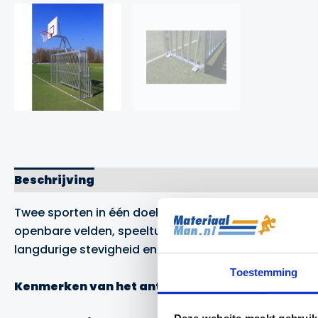
Beschrijving
Merk
Twee sporten in één doel? Geen probleem met het ant
openbare velden, speeltuinen en speelplaatsen, waar
langdurige stevigheid en is volledig onderhoudsvrij.
Toestemming
Kenmerken van het antivandalen voetbaldoel m