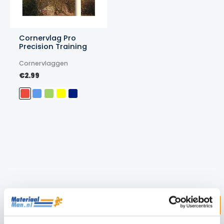
Cornervlag Pro
Precision Training
Cornervlaggen
€
2.99
Z
ZOEKEN
o