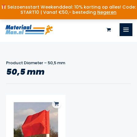
Seizoensstart Weekenddeal: 10% korting op alles! Code:
START10 | Vanaf €50,- besteding
Negeren
Ga
naar
de
inhoud
Product Diameter
–
50,5 mm
50,5 mm