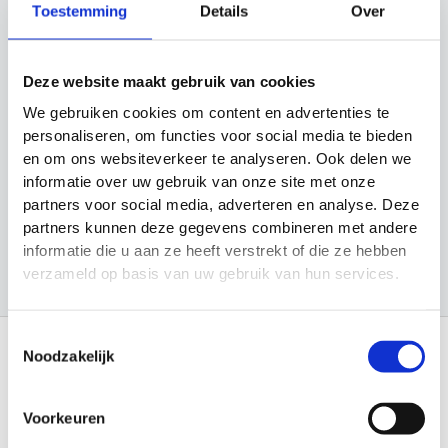
Toestemming
Details
Over
e
Categorieën
k
e
Cadeau Ideeën
Deze website maakt gebruik van cookies
n
Looptraining
We gebruiken cookies om content en advertenties te
personaliseren, om functies voor social media te bieden
Sport en Spel
en om ons websiteverkeer te analyseren. Ook delen we
informatie over uw gebruik van onze site met onze
Sporten
partners voor social media, adverteren en analyse. Deze
Trainingsmateriaal
partners kunnen deze gegevens combineren met andere
informatie die u aan ze heeft verstrekt of die ze hebben
verzameld op basis van uw gebruik van hun services.
Toestemmingsselectie
Noodzakelijk
Informatie
Voorkeuren
Over Materiaalman Nederland
Levering en Retouren