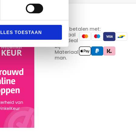
Veilig betalen met:
LLES TOESTAAN