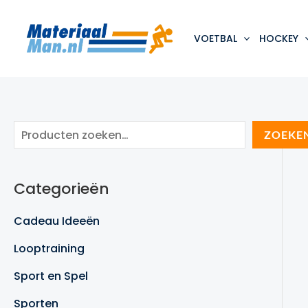
Ga
naar
de
VOETBAL
HOCKEY
inhoud
Z
ZOEKE
o
e
Categorieën
k
e
Cadeau Ideeën
n
Looptraining
Sport en Spel
Sporten