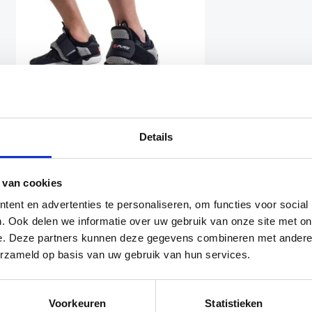
NIET OP VOORRAAD
Details
Schoengewichten
Pure2Improve
 van cookies
Lichaamsgewichten
ent en advertenties te personaliseren, om functies voor social
Oorspronkelijke
Huidige
€
19.99
€
14.99
. Ook delen we informatie over uw gebruik van onze site met on
prijs
prijs
was:
is:
e. Deze partners kunnen deze gegevens combineren met andere i
€19.99.
€14.99.
erzameld op basis van uw gebruik van hun services.
Voorkeuren
Statistieken