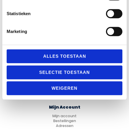
Over Materiaalman Nederland
Levering en Retouren
Veilig betalen
Statistieken
Garantie en Klachten
Algemene voorwaarden
Privacy Statement
Marketing
Verenigingen
Sitemap
ALLES TOESTAAN
Categorieën
Fitness
SELECTIE TOESTAAN
Looptraining
Trainingsmateriaal
Voetbal
WEIGEREN
Hockey
Cadeau Ideeën
Mijn Account
Mijn account
Bestellingen
Adressen