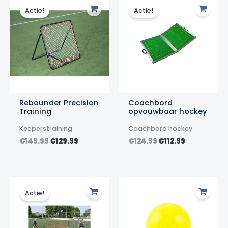
Actie!
Actie!
Rebounder Precision
Coachbord
Training
opvouwbaar hockey
Keeperstraining
Coachbord hockey
Oorspronkelijke
Huidige
Oorspronkelijke
Huidige
€
149.99
€
129.99
€
124.99
€
112.99
prijs
prijs
prijs
prijs
was:
is:
was:
is:
€149.99.
€129.99.
€124.99.
€112.99.
Actie!