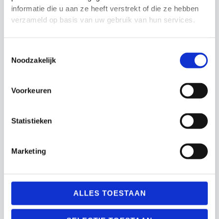
Oprolbare
Coachborden
informatie die u aan ze heeft verstrekt of die ze hebben
verzameld op basis van uw gebruik van hun services.
€
2,499.99
€
24.99
Geen wielstel
Toestemmingsselectie
Noodzakelijk
Vast wielstel
Voorkeuren
Statistieken
Marketing
ALLES TOESTAAN
Hockeyballen Glad
Officieel hockeydoel
Oranje
aluminium