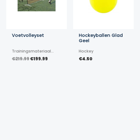
Voetvolleyset
Hockeyballen Glad
Geel
Trainingsmateriaal
Hockey
voetbal
Oorspronkelijke
Huidige
€
219.99
€
199.99
€
4.50
prijs
prijs
was:
is:
€219.99.
€199.99.