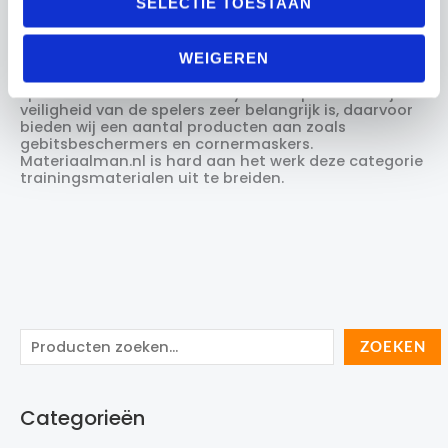
SELECTIE TOESTAAN
€
4.50
€
1,895.00
←
1
2
3
4
→
WEIGEREN
Hockey is één van de populairste en snelst groeiende
sporten in Nederland. Hockey is een sport waarbij
veiligheid van de spelers zeer belangrijk is, daarvoor
bieden wij een aantal producten aan zoals
gebitsbeschermers en cornermaskers.
Materiaalman.nl is hard aan het werk deze categorie
trainingsmaterialen uit te breiden.
Z
ZOEKEN
o
e
Categorieën
k