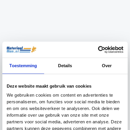
Speelveldfolie
SKLZ Mini Hockey Set
hockey
Oorspronkelijke
Huidige
€
44.99
€
39.99
€
49.99
prijs
prijs
was:
is:
€44.99.
€39.99.
Toestemming
Details
Over
Deze website maakt gebruik van cookies
We gebruiken cookies om content en advertenties te
personaliseren, om functies voor social media te bieden
en om ons websiteverkeer te analyseren. Ook delen we
informatie over uw gebruik van onze site met onze
partners voor social media, adverteren en analyse. Deze
Hockeydoel Pro
Draagkoker Groot
partners kunnen deze gegevens combineren met andere