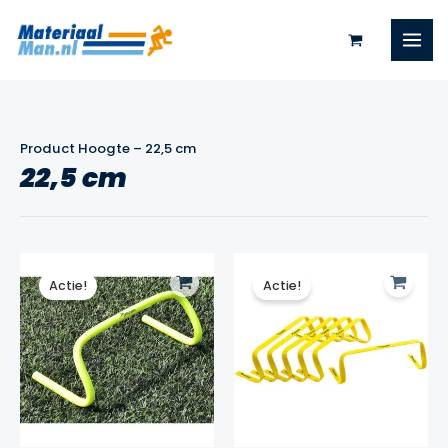
Ga
naar
de
inhoud
Product Hoogte
–
22,5 cm
22,5 cm
Actie!
Actie!