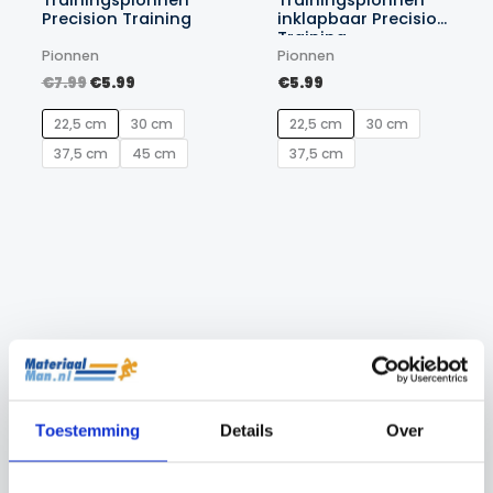
Precision Training
inklapbaar Precision
Training
Pionnen
Pionnen
Oorspronkelijke
Huidige
€
7.99
€
5.99
€
5.99
prijs
prijs
was:
is:
22,5 cm
30 cm
22,5 cm
30 cm
€7.99.
€5.99.
37,5 cm
45 cm
37,5 cm
Toestemming
Details
Over