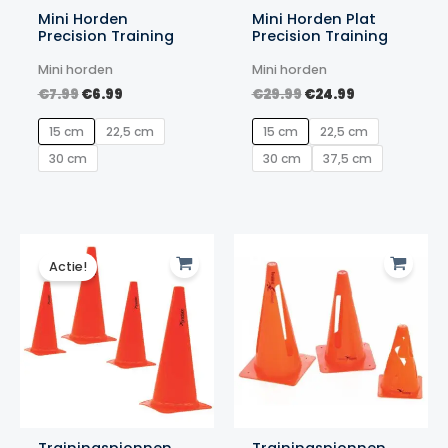
Mini Horden
Mini Horden Plat
Precision Training
Precision Training
Mini horden
Mini horden
Oorspronkelijke
Huidige
Oorspronkelijke
Huidige
€
7.99
€
6.99
€
29.99
€
24.99
prijs
prijs
prijs
prijs
was:
is:
was:
is:
15 cm
22,5 cm
15 cm
22,5 cm
€7.99.
€6.99.
€29.99.
€24.99.
30 cm
30 cm
37,5 cm
Actie!
Trainingspionnen
Trainingspionnen