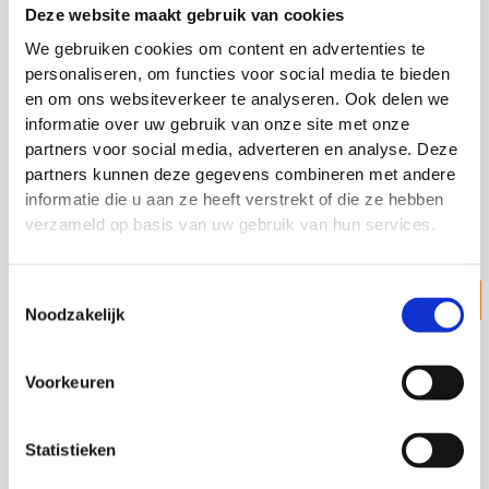
Deze website maakt gebruik van cookies
We gebruiken cookies om content en advertenties te
personaliseren, om functies voor social media te bieden
Trainingspionnen
en om ons websiteverkeer te analyseren. Ook delen we
set Precision
Training
informatie over uw gebruik van onze site met onze
partners voor social media, adverteren en analyse. Deze
Oorspronkelijke
Huidige
€
49.99
€
44.99
partners kunnen deze gegevens combineren met andere
prijs
prijs
informatie die u aan ze heeft verstrekt of die ze hebben
was:
is:
€49.99.
€44.99.
verzameld op basis van uw gebruik van hun services.
Z
Toestemmingsselectie
ZOEKEN
Noodzakelijk
o
e
Categorieën
Voorkeuren
k
e
Cadeau Ideeën
Statistieken
n
Looptraining