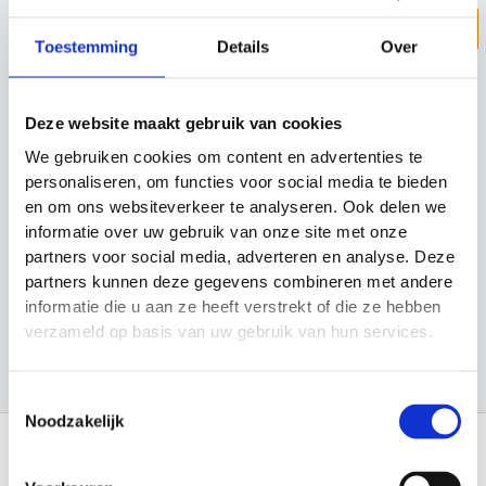
Z
ZOEKEN
Toestemming
Details
Over
o
e
Categorieën
k
Deze website maakt gebruik van cookies
e
Cadeau Ideeën
We gebruiken cookies om content en advertenties te
n
personaliseren, om functies voor social media te bieden
Looptraining
en om ons websiteverkeer te analyseren. Ook delen we
Sport en Spel
informatie over uw gebruik van onze site met onze
partners voor social media, adverteren en analyse. Deze
Sporten
partners kunnen deze gegevens combineren met andere
informatie die u aan ze heeft verstrekt of die ze hebben
Trainingsmateriaal
verzameld op basis van uw gebruik van hun services.
Toestemmingsselectie
Noodzakelijk