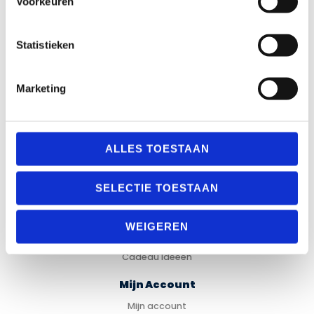
Voorkeuren
Informatie
Over Materiaalman Nederland
Levering en Retouren
Statistieken
Veilig betalen
Garantie en Klachten
Algemene voorwaarden
Marketing
Privacy Statement
Verenigingen
Sitemap
ALLES TOESTAAN
Categorieën
SELECTIE TOESTAAN
Fitness
Looptraining
Trainingsmateriaal
WEIGEREN
Voetbal
Hockey
Cadeau Ideeën
Mijn Account
Mijn account