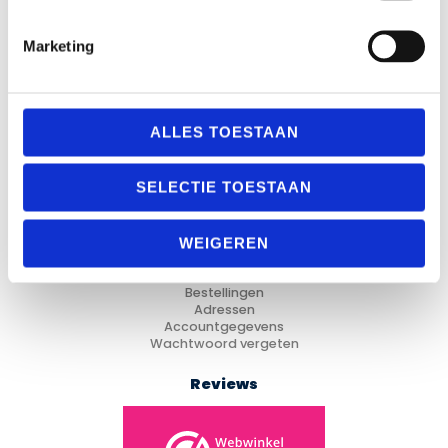
Marketing
Categorieën
Fitness
ALLES TOESTAAN
Looptraining
Trainingsmateriaal
Voetbal
SELECTIE TOESTAAN
Hockey
Cadeau Ideeën
WEIGEREN
Mijn Account
Mijn account
Bestellingen
Adressen
Accountgegevens
Wachtwoord vergeten
Reviews