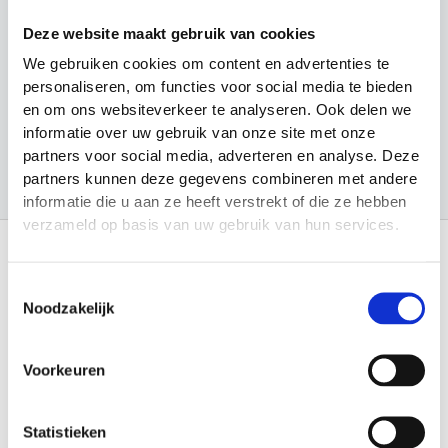
n
Looptraining
Deze website maakt gebruik van cookies
Sport en Spel
We gebruiken cookies om content en advertenties te
Sporten
personaliseren, om functies voor social media te bieden
en om ons websiteverkeer te analyseren. Ook delen we
Trainingsmateriaal
informatie over uw gebruik van onze site met onze
partners voor social media, adverteren en analyse. Deze
partners kunnen deze gegevens combineren met andere
informatie die u aan ze heeft verstrekt of die ze hebben
verzameld op basis van uw gebruik van hun services.
Toestemmingsselectie
Informatie
Noodzakelijk
Over Materiaalman Nederland
Levering en Retouren
Veilig betalen
Voorkeuren
Garantie en Klachten
Algemene voorwaarden
Privacy Statement
Verenigingen
Statistieken
Sitemap