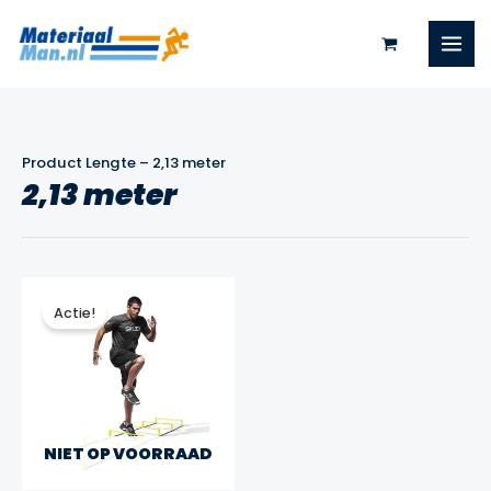
Ga
naar
de
inhoud
Product Lengte
–
2,13 meter
2,13 meter
Actie!
NIET OP VOORRAAD