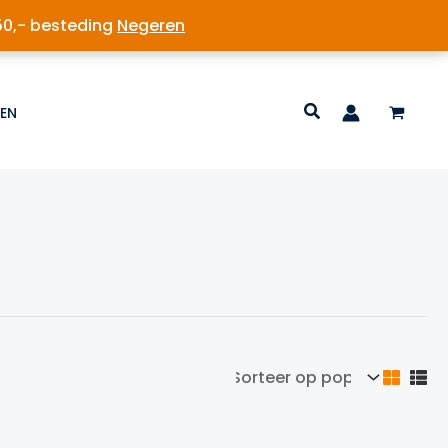
50,- besteding
Negeren
EN