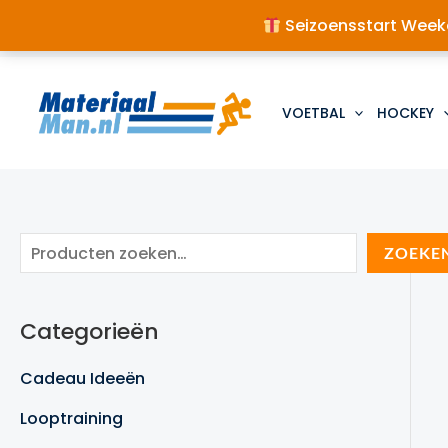
Seizoensstart Weeke
Ga
naar
de
VOETBAL
HOCKEY
inhoud
Z
ZOEKE
o
e
Categorieën
k
e
Cadeau Ideeën
n
Looptraining