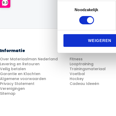
9,3
Toestemmingsselectie
Noodzakelijk
WEIGEREN
Informatie
Categorieën
Over Materiaalman Nederland
Fitness
Levering en Retouren
Looptraining
Veilig betalen
Trainingsmateriaal
Garantie en Klachten
Voetbal
Algemene voorwaarden
Hockey
Privacy Statement
Cadeau Ideeën
Verenigingen
Sitemap