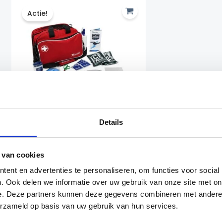
Actie!
Details
Verzorgingstas Groot
Precision Training
 van cookies
Verzorging
ent en advertenties te personaliseren, om functies voor social
Oorspronkelijke
Huidige
€
69.99
€
59.99
. Ook delen we informatie over uw gebruik van onze site met on
prijs
prijs
e. Deze partners kunnen deze gegevens combineren met andere i
was:
is:
Zonder inhoud
Met inhoud
€69.99.
€59.99.
erzameld op basis van uw gebruik van hun services.