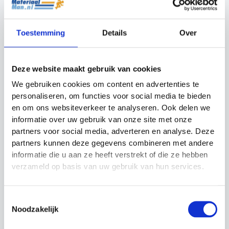
Vier rode hoepels
Stevige draagtas
Toestemming
Details
Over
Liever de hoepels aan elkaar bevestigen? Ga dan voor
de
Agility Speed hoepel ladder
.
Deze website maakt gebruik van cookies
We gebruiken cookies om content en advertenties te
personaliseren, om functies voor social media te bieden
Gerelateerde producten
en om ons websiteverkeer te analyseren. Ook delen we
informatie over uw gebruik van onze site met onze
Actie!
Actie!
Actie!
Actie!
partners voor social media, adverteren en analyse. Deze
partners kunnen deze gegevens combineren met andere
informatie die u aan ze heeft verstrekt of die ze hebben
verzameld op basis van uw gebruik van hun services.
Toestemmingsselectie
Noodzakelijk
Octa Ring
Trainingsladder