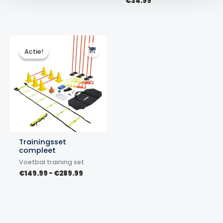
€14.99
€
34.99
tot
€29.99
Actie!
Actie!
Trainingsset
compleet
Voetbal training set
Prijsklasse:
€
149.99
-
€
289.99
€149.99
tot
€289.99