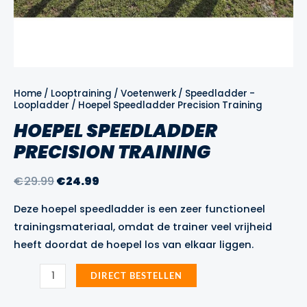
Home
/
Looptraining
/
Voetenwerk
/
Speedladder -
Loopladder
/ Hoepel Speedladder Precision Training
HOEPEL SPEEDLADDER
PRECISION TRAINING
Oorspronkelijke
Huidige
€
29.99
€
24.99
prijs
prijs
Deze hoepel speedladder is een zeer functioneel
was:
is:
trainingsmateriaal, omdat de trainer veel vrijheid
€29.99.
€24.99.
heeft doordat de hoepel los van elkaar liggen.
Hoepel
DIRECT BESTELLEN
Speedladder
Precision
Training