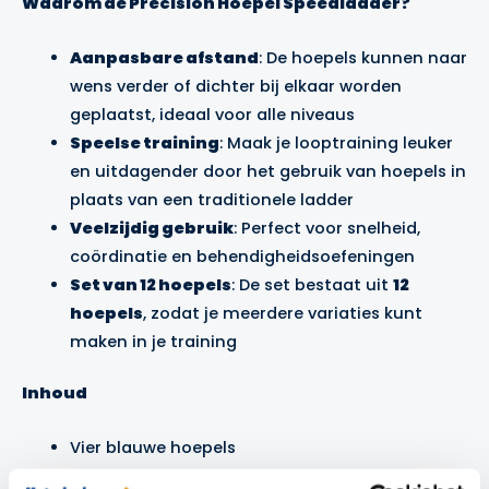
Waarom de Precision Hoepel Speedladder?
Aanpasbare afstand
: De hoepels kunnen naar
wens verder of dichter bij elkaar worden
geplaatst, ideaal voor alle niveaus
Speelse training
: Maak je looptraining leuker
en uitdagender door het gebruik van hoepels in
plaats van een traditionele ladder
Veelzijdig gebruik
: Perfect voor snelheid,
coördinatie en behendigheidsoefeningen
Set van 12 hoepels
: De set bestaat uit
12
hoepels
, zodat je meerdere variaties kunt
maken in je training
Inhoud
Vier blauwe hoepels
Vier gele hoepels