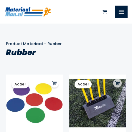
Ga
naar
de
inhoud
Product Materiaal
–
Rubber
Rubber
Actie!
Actie!