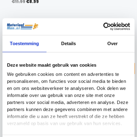
Oorspronkelijke
Huidige
€
11.99
€
8.99
prijs
prijs
was:
is:
€11.99.
€8.99.
Toestemming
Details
Over
Deze website maakt gebruik van cookies
Z
ZOEKEN
We gebruiken cookies om content en advertenties te
o
personaliseren, om functies voor social media te bieden
e
en om ons websiteverkeer te analyseren. Ook delen we
Categorieën
k
informatie over uw gebruik van onze site met onze
e
partners voor social media, adverteren en analyse. Deze
Cadeau Ideeën
partners kunnen deze gegevens combineren met andere
n
Looptraining
informatie die u aan ze heeft verstrekt of die ze hebben
verzameld op basis van uw gebruik van hun services.
Sport en Spel
Sporten