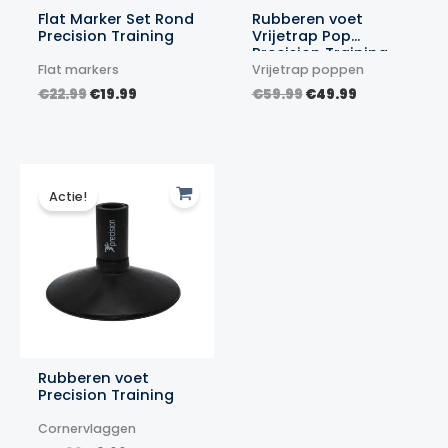
Flat Marker Set Rond
Rubberen voet
Precision Training
Vrijetrap Pop
Precision Training
Flat markers
Vrijetrap poppen
Oorspronkelijke
Huidige
Oorspronkelijke
Huidige
€
22.99
€
19.99
€
59.99
€
49.99
prijs
prijs
prijs
prijs
was:
is:
was:
is:
€22.99.
€19.99.
€59.99.
€49.99.
Actie!
Rubberen voet
Precision Training
Cornervlaggen