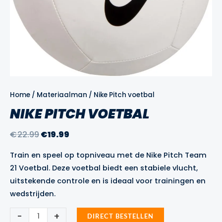
Home
/
Materiaalman
/ Nike Pitch voetbal
NIKE PITCH VOETBAL
Oorspronkelijke
Huidige
€
22.99
€
19.99
prijs
prijs
Train en speel op topniveau met de Nike Pitch Team
was:
is:
21 Voetbal. Deze voetbal biedt een stabiele vlucht,
€22.99.
€19.99.
uitstekende controle en is ideaal voor trainingen en
wedstrijden.
Nike
-
+
DIRECT BESTELLEN
Pitch