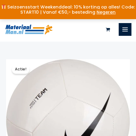
Seizoensstart Weekenddeal: 10% korting op alles! Code:
START10 | Vanaf €50,- besteding
Negeren
Ga
naar
de
inhoud
Actie!