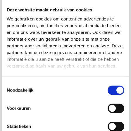
Gerelateerde producten
Deze website maakt gebruik van cookies
We gebruiken cookies om content en advertenties te
Actie!
Actie!
Actie!
Actie!
personaliseren, om functies voor social media te bieden
en om ons websiteverkeer te analyseren. Ook delen we
informatie over uw gebruik van onze site met onze
partners voor social media, adverteren en analyse. Deze
partners kunnen deze gegevens combineren met andere
informatie die u aan ze heeft verstrekt of die ze hebben
verzameld op basis van uw gebruik van hun services.
Voetbal Fusion Wit
Rosario
Precision Training
Wedstrijdvoetbal
Precision Training
Toestemmingsselectie
Voetballen
Noodzakelijk
Voetbal
Oorspronkelijke
Huidige
€
19.99
€
16.99
prijs
prijs
Oorspronkelijke
Huidige
€
29.99
€
16.99
was:
is:
prijs
prijs
€19.99.
€16.99.
was:
is:
Voorkeuren
€29.99.
€16.99.
Statistieken
Actie!
Actie!