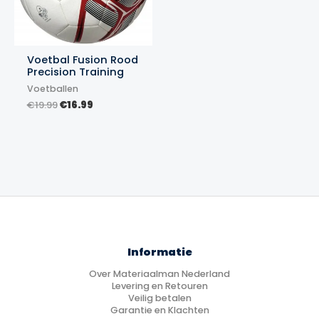
Voetbal Fusion Rood
Precision Training
Voetballen
Oorspronkelijke
Huidige
€
19.99
€
16.99
prijs
prijs
was:
is:
€19.99.
€16.99.
Informatie
Over Materiaalman Nederland
Levering en Retouren
Veilig betalen
Garantie en Klachten