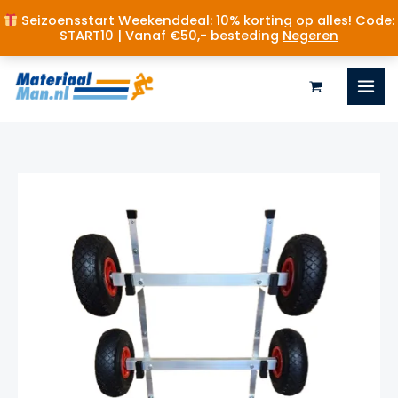
Seizoensstart Weekenddeal: 10% korting op alles! Code:
START10 | Vanaf €50,- besteding
Negeren
Ga
naar
de
inhoud