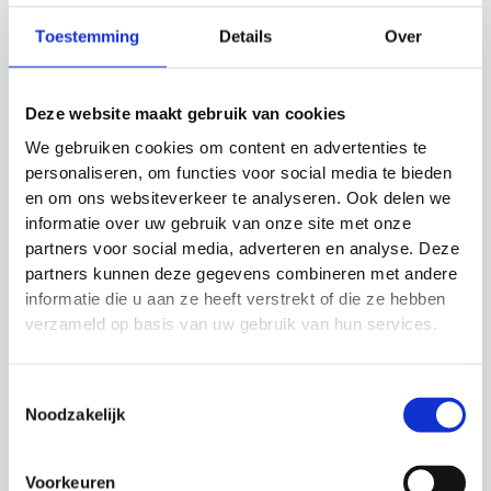
Toestemming
Details
Over
Exclusief montagemateriaal
Deze website maakt gebruik van cookies
We gebruiken cookies om content en advertenties te
Gerelateerde producten
personaliseren, om functies voor social media te bieden
en om ons websiteverkeer te analyseren. Ook delen we
informatie over uw gebruik van onze site met onze
Actie!
Actie!
partners voor social media, adverteren en analyse. Deze
partners kunnen deze gegevens combineren met andere
informatie die u aan ze heeft verstrekt of die ze hebben
verzameld op basis van uw gebruik van hun services.
Toestemmingsselectie
Noodzakelijk
Wielenset ballenkar
UFE
los
stabiliteitskussen
met pomp
Materiaalman
Voorkeuren