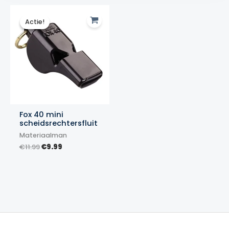
Actie!
Actie!
Fox 40 mini
scheidsrechtersfluit
Materiaalman
Oorspronkelijke
Huidige
€
11.99
€
9.99
prijs
prijs
was:
is:
€11.99.
€9.99.