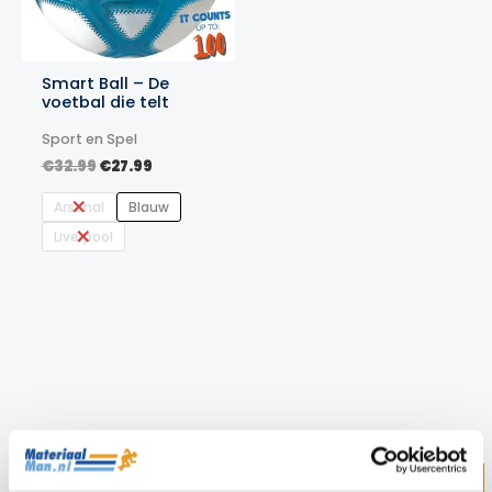
Smart Ball – De
voetbal die telt
Sport en Spel
Oorspronkelijke
Huidige
€
32.99
€
27.99
prijs
prijs
was:
is:
Arsenal
Blauw
€32.99.
€27.99.
Liverpool
Z
ZOEKEN