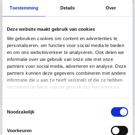
o
Toestemming
Details
Over
e
Categorieën
k
Deze website maakt gebruik van cookies
e
Cadeau Ideeën
We gebruiken cookies om content en advertenties te
n
Looptraining
personaliseren, om functies voor social media te bieden
en om ons websiteverkeer te analyseren. Ook delen we
Sport en Spel
informatie over uw gebruik van onze site met onze
Sporten
partners voor social media, adverteren en analyse. Deze
partners kunnen deze gegevens combineren met andere
Trainingsmateriaal
informatie die u aan ze heeft verstrekt of die ze hebben
verzameld op basis van uw gebruik van hun services.
Toestemmingsselectie
Noodzakelijk
Informatie
Voorkeuren