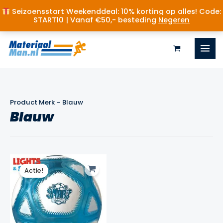
Seizoensstart Weekenddeal: 10% korting op alles! Code:
START10 | Vanaf €50,- besteding
Negeren
Ga
naar
de
inhoud
Product Merk
–
Blauw
Blauw
Actie!