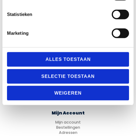
Over Materiaalman Nederland
Levering en Retouren
Veilig betalen
Statistieken
Garantie en Klachten
Algemene voorwaarden
Privacy Statement
Marketing
Verenigingen
Sitemap
ALLES TOESTAAN
Categorieën
Fitness
SELECTIE TOESTAAN
Looptraining
Trainingsmateriaal
Voetbal
WEIGEREN
Hockey
Cadeau Ideeën
Mijn Account
Mijn account
Bestellingen
Adressen