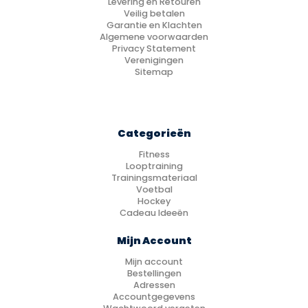
Levering en Retouren
Veilig betalen
Garantie en Klachten
Algemene voorwaarden
Privacy Statement
Verenigingen
Sitemap
Categorieën
Fitness
Looptraining
Trainingsmateriaal
Voetbal
Hockey
Cadeau Ideeën
Mijn Account
Mijn account
Bestellingen
Adressen
Accountgegevens