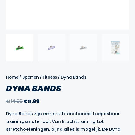
Home
/
Sporten
/
Fitness
/ Dyna Bands
DYNA BANDS
Oorspronkelijke
Huidige
€
14.99
€
11.99
prijs
prijs
Dyna Bands zijn een multifunctioneel toepasbaar
was:
is:
trainingsmateriaal. Van krachttraining tot
€14.99.
€11.99.
stretchoefeningen, bijna alles is mogelijk. De Dyna