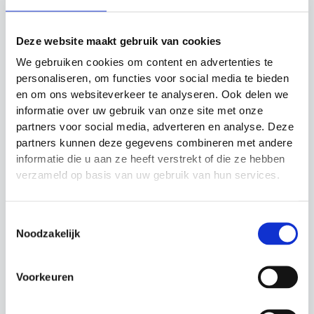
Gerelateerde producten
Deze website maakt gebruik van cookies
We gebruiken cookies om content en advertenties te
personaliseren, om functies voor social media te bieden
Actie!
Actie!
Actie!
Actie!
en om ons websiteverkeer te analyseren. Ook delen we
informatie over uw gebruik van onze site met onze
partners voor social media, adverteren en analyse. Deze
partners kunnen deze gegevens combineren met andere
informatie die u aan ze heeft verstrekt of die ze hebben
NIET OP VOORRAAD
verzameld op basis van uw gebruik van hun services.
Lateral Resistor
Fitnessmat
Toestemmingsselectie
Precision Training
Vouwbaar Fitness
Noodzakelijk
Mad
Overspeed trainer
Accessoires
Oorspronkelijke
Huidige
€
14.99
€
12.99
prijs
prijs
Oorspronkelijke
Huidige
€
39.99
€
36.99
Voorkeuren
was:
is:
prijs
prijs
€14.99.
€12.99.
was:
is:
€39.99.
€36.99.