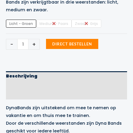
Bands zijn verkrijgtbaar in drie weerstanden: licht,
medium en zwaar.
Licht - Groen
Medium - Paars
Zwaar - Grijs
Dyna
-
+
DIRECT BESTELLEN
Bands
aantal
Beschrijving
Aanvullende informatie
Merk
DynaBands zijn uitstekend om mee te nemen op
vakantie en om thuis mee te trainen.
Door de verschillende weerstanden zijn Dyna Bands
geschikt voor iedere leeftijd.