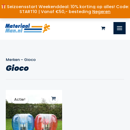
Seizoensstart Weekenddeal: 10% korting op alles! Code:
START10 | Vanaf €50,- besteding
Negeren
Ga
naar
de
inhoud
Merken
–
Gioco
Gioco
Actie!