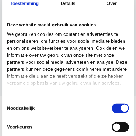
Toestemming
Details
Over
e
Categorieën
k
e
Cadeau Ideeën
Deze website maakt gebruik van cookies
n
Looptraining
We gebruiken cookies om content en advertenties te
personaliseren, om functies voor social media te bieden
Sport en Spel
en om ons websiteverkeer te analyseren. Ook delen we
informatie over uw gebruik van onze site met onze
Sporten
partners voor social media, adverteren en analyse. Deze
Trainingsmateriaal
partners kunnen deze gegevens combineren met andere
informatie die u aan ze heeft verstrekt of die ze hebben
verzameld op basis van uw gebruik van hun services.
Toestemmingsselectie
Noodzakelijk
Informatie
Voorkeuren
Over Materiaalman Nederland
Levering en Retouren