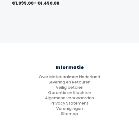
Prijsklasse:
€
1,095.00
-
€
1,450.00
€1,095.00
tot
€1,450.00
Informatie
Over Materiaalman Nederland
Levering en Retouren
Veilig betalen
Garantie en Klachten
Algemene voorwaarden
Privacy Statement
Verenigingen
Sitemap