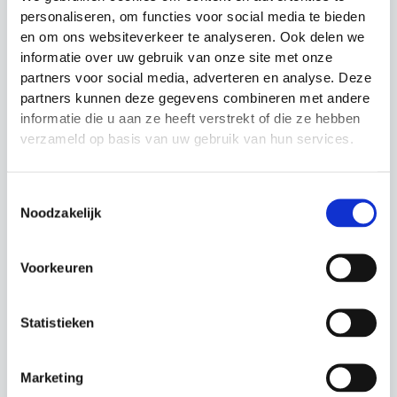
personaliseren, om functies voor social media te bieden
en om ons websiteverkeer te analyseren. Ook delen we
150 x 100 x 50 cm – verzinkt
informatie over uw gebruik van onze site met onze
partners voor social media, adverteren en analyse. Deze
150 x 100 x 50 cm – gepoedercoat
partners kunnen deze gegevens combineren met andere
informatie die u aan ze heeft verstrekt of die ze hebben
Verankering nodig?
verzameld op basis van uw gebruik van hun services.
Of het nu gaat om plaatsing op gras, beton of
tegels: neem vrijblijvend
contact
met ons op voor
Toestemmingsselectie
advies over de juiste verankeringsmethode.
Noodzakelijk
Gerelateerde producten
Voorkeuren
Statistieken
Marketing