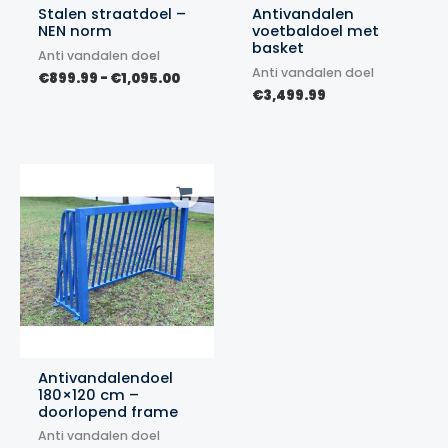
Stalen straatdoel –
Antivandalen
NEN norm
voetbaldoel met
basket
Anti vandalen doel
Anti vandalen doel
Prijsklasse:
€
899.99
-
€
1,095.00
€899.99
€
3,499.99
tot
€1,095.00
Antivandalendoel
180×120 cm –
doorlopend frame
Anti vandalen doel