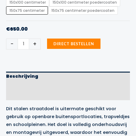
150x100 centimeter
150x100 centimeter poedercoaten
150x75 centimeter
150x75 centimeter poedercoaten
€
650.00
Stalen
-
+
DIRECT BESTELLEN
straatdoel
aantal
Beschrijving
Aanvullende informatie
Merk
Dit stalen straatdoel is uitermate geschikt voor
gebruik op openbare buitensportlocaties, trapveldjes
en schoolpleinen. Het doel is volledig onderhoudsvrij
en montagevrij uitgevoerd, waardoor het eenvoudig