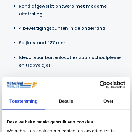
Rond afgewerkt ontwerp met moderne
uitstraling
4 bevestigingspunten in de onderrand
Spijlafstand: 127 mm
Ideaal voor buitenlocaties zoals schoolpleinen
en trapveldjes
Geschikt voor permanente plaatsing in
combinatie met verankering
Toestemming
Details
Over
Beschikbare uitvoeringen:
150 x 75 x 50 cm – verzinkt
Deze website maakt gebruik van cookies
150 x 75 x 50 cm – gepoedercoat
We gebruiken cookies om content en advertenties te