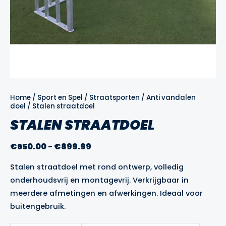
Home
/
Sport en Spel
/
Straatsporten
/
Anti vandalen
doel
/ Stalen straatdoel
STALEN STRAATDOEL
Prijsklasse:
€
650.00
-
€
899.99
€650.00
Stalen straatdoel met rond ontwerp, volledig
tot
onderhoudsvrij en montagevrij. Verkrijgbaar in
€899.99
meerdere afmetingen en afwerkingen. Ideaal voor
buitengebruik.