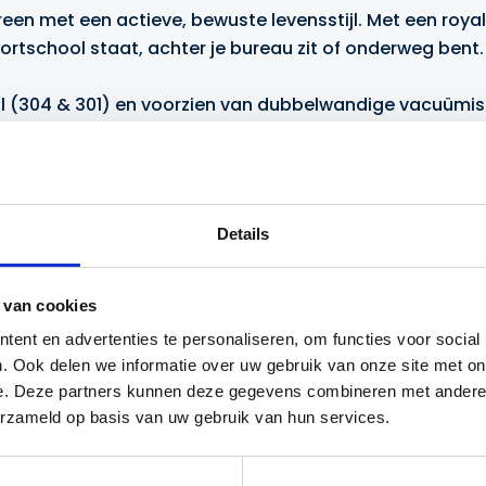
reen met een actieve, bewuste levensstijl. Met een royal
sportschool staat, achter je bureau zit of onderweg bent.
 (304 & 301) en voorzien van dubbelwandige vacuümisolat
em gebruiksgemak:
Details
n
onder rietje
 van cookies
ent en advertenties te personaliseren, om functies voor social
vervoer
. Ook delen we informatie over uw gebruik van onze site met on
e. Deze partners kunnen deze gegevens combineren met andere i
gn en de compatibiliteit met standaard bekerhouders is
erzameld op basis van uw gebruik van hun services.