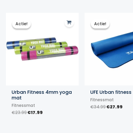
Actie!
Actie!
Actie!
Actie!
Urban Fitness 4mm yoga
UFE Urban fitness
mat
Fitnessmat
Fitnessmat
Oorspronke
Hui
€
34.99
€
27.99
prijs
prij
Oorspronkelijke
Huidige
€
23.99
€
17.99
was:
is:
prijs
prijs
€34.99.
€27.
was:
is:
€23.99.
€17.99.