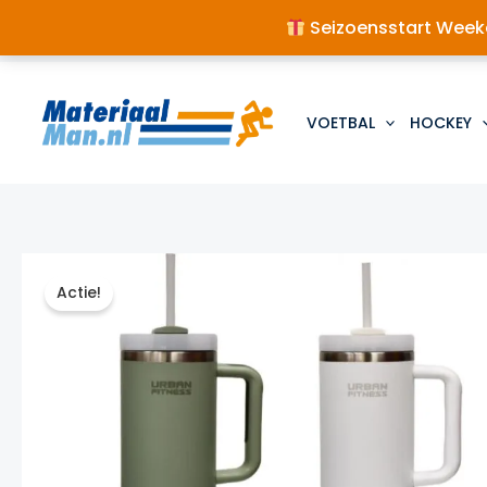
Seizoensstart Weeke
Ga
naar
de
VOETBAL
HOCKEY
inhoud
Actie!