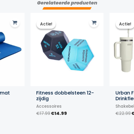
Gerelateerde producten
Actie!
Actie!
Actie!
Actie!
 mat
Fitness dobbelsteen 12-
Urban F
zijdig
Drinkfle
Accessoires
Shakebe
lijke
dige
s
Oorspronkelijke
Huidige
O
€
17.99
€
14.99
€
22.99
prijs
prijs
p
99.
was:
is:
w
€17.99.
€14.99.
€