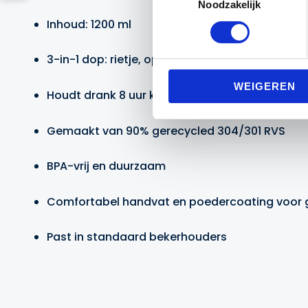
Noodzakelijk
Inhoud: 1200 ml
3-in-1 dop: rietje, open drinkstand en afsluitdo
WEIGEREN
Houdt drank 8 uur koud, 12 uur met ijs, 5 uur w
Gemaakt van 90% gerecycled 304/301 RVS
BPA-vrij en duurzaam
Comfortabel handvat en poedercoating voor 
Past in standaard bekerhouders