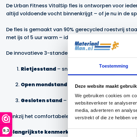
De Urban Fitness VitalSip fles is ontworpen voor iede
altijd voldoende vocht binnenkrijgt – of je nu in de 
De fles is gemaakt van 90% gerecycled roestvrij staal
met ijs of 5 uur warm – ideaal voor elk seizoen.
De innovatieve 3-standen roterende dop biedt ulti
Toestemming
Rietjesstand
– snel en zonder morsen drinke
Open mondstand
– direct uit de fles drinken z
Deze website maakt gebruik
We gebruiken cookies om cont
Gesloten stand
– volledig afgesloten tijdens 
websiteverkeer te analyseren
media, adverteren en analys
Dankzij het comfortabele handvat, het duurzame desi
verstrekt of die ze hebben v
9,3
Belangrijkste kenmerken:
Toestemmingsselectie