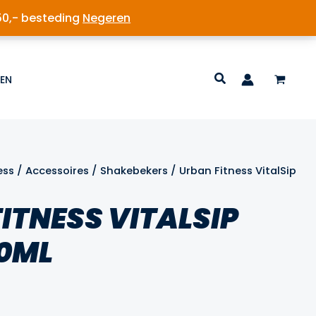
50,- besteding
Negeren
EN
ess
/
Accessoires
/
Shakebekers
/ Urban Fitness VitalSip
ITNESS VITALSIP
00ML
lijke
ige