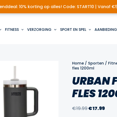
nddeal: 10% korting op alles! Code: START10 | Vanaf €
FITNESS
VERZORGING
SPORT EN SPEL
AANBIEDING
Home
/
Sporten
/
Fitn
fles 1200ml
URBAN F
FLES 12
Oorspronke
Huid
€
19.99
€
17.99
prijs
prijs