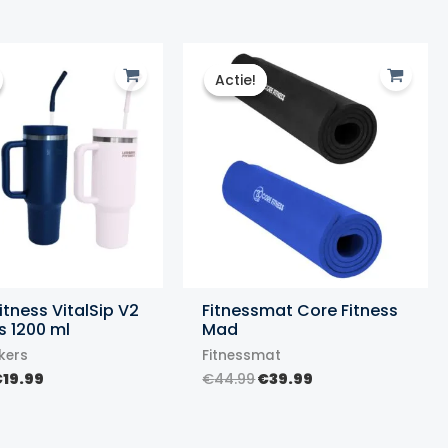
Actie!
Actie!
itness VitalSip V2
Fitnessmat Core Fitness
s 1200 ml
Mad
kers
Fitnessmat
orspronkelijke
Huidige
Oorspronkelijke
Huidige
€
19.99
€
44.99
€
39.99
rijs
prijs
prijs
prijs
as:
is:
was:
is:
22.99.
€19.99.
€44.99.
€39.99.