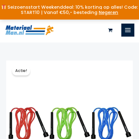
Seizoensstart Weekenddeal: 10% korting op alles! Code:
START10 | Vanaf €50,- besteding
Negeren
Ga
naar
de
inhoud
Actie!