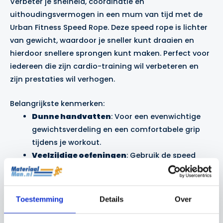
Verbeter je snelheid, coördinatie en
uithoudingsvermogen in een mum van tijd met de
Urban Fitness Speed Rope. Deze speed rope is lichter
van gewicht, waardoor je sneller kunt draaien en
hierdoor snellere sprongen kunt maken. Perfect voor
iedereen die zijn cardio-training wil verbeteren en
zijn prestaties wil verhogen.
Belangrijkste kenmerken:
Dunne handvatten
: Voor een evenwichtige
gewichtsverdeling en een comfortabele grip
tijdens je workout.
Veelzijdige oefeningen
: Gebruik de speed
rope voor verschillende oefeningen, zoals
normale laterale sprongen, voorwaartse
sprongen, criss-cross, hardlopen of diepe
Toestemming
Details
Over
sprongen.
Drie lengtes beschikbaar
: