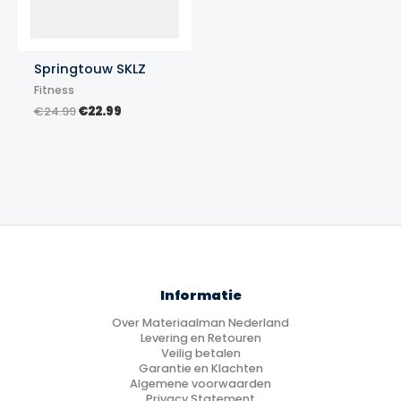
Springtouw SKLZ
Fitness
Oorspronkelijke
Huidige
€
24.99
€
22.99
prijs
prijs
was:
is:
€24.99.
€22.99.
Informatie
Over Materiaalman Nederland
Levering en Retouren
Veilig betalen
Garantie en Klachten
Algemene voorwaarden
Privacy Statement