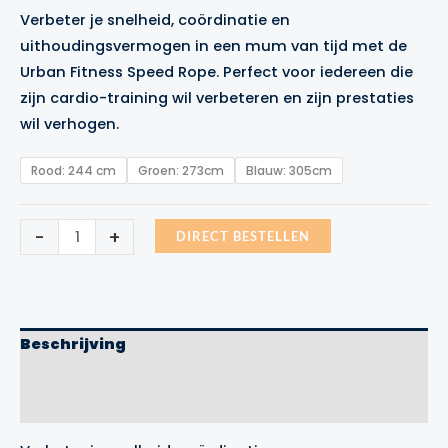
prijs
prijs
Verbeter je snelheid, coördinatie en
was:
is:
uithoudingsvermogen in een mum van tijd met de
€7.99.
€5.99.
Urban Fitness Speed Rope. Perfect voor iedereen die
zijn cardio-training wil verbeteren en zijn prestaties
wil verhogen.
Rood: 244 cm
Groen: 273cm
Blauw: 305cm
Urban
-
+
DIRECT BESTELLEN
Fitness
Speed
Rope
aantal
Beschrijving
Aanvullende informatie
Merk