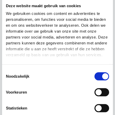
Rood: 244cm – gebruikers tot een lengte
Deze website maakt gebruik van cookies
van 1 meter 60
We gebruiken cookies om content en advertenties te
Groen: 273cm – gebruikers tot een lengte
personaliseren, om functies voor social media te bieden
van 1 meter 60 tot 1 meter 75
en om ons websiteverkeer te analyseren. Ook delen we
informatie over uw gebruik van onze site met onze
Blauw: 305cm – gebruikers van 1 meter 75
partners voor social media, adverteren en analyse. Deze
en langer
partners kunnen deze gegevens combineren met andere
informatie die u aan ze heeft verstrekt of die ze hebben
De Urban Fitness Speed Rope is een onmisbare tool
verzameld op basis van uw gebruik van hun services.
voor HIIT, cardio of warming-up. Verbeter je
uithoudingsvermogen en sprongtechniek met deze
lichtgewicht springtouw die je prestaties naar een
Toestemmingsselectie
Noodzakelijk
hoger niveau tilt.
Voorkeuren
Gerelateerde producten
Statistieken
Actie!
Actie!