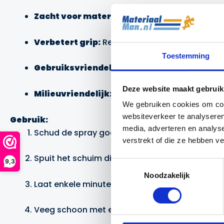
Zacht voor materiaal:
Tast latex, leer of syn
Verbetert grip:
Regelmatig reinigen helpt de
Toestemming
Gebruiksvriendelijk:
Snel en eenvoudig aan 
Deze website maakt gebruik
Milieuvriendelijk:
Geformuleerd zonder agres
We gebruiken cookies om cont
websiteverkeer te analyseren
Gebruik:
media, adverteren en analys
Schud de spray goed voor gebruik
verstrekt of die ze hebben v
Spuit het schuim direct op het vervuilde opper
9,3
Toestemmingsselectie
Noodzakelijk
Laat enkele minuten intrekken
Veeg schoon met een vochtige doek