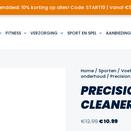
nddeal: 10% korting op alles! Code: START10 | Vanaf €
FITNESS
VERZORGING
SPORT EN SPEL
AANBIEDING
Home
/
Sporten
/
Voe
onderhoud
/ Precisio
PRECISI
CLEANE
Oorspronke
Huid
€
12.99
€
10.99
prijs
prijs