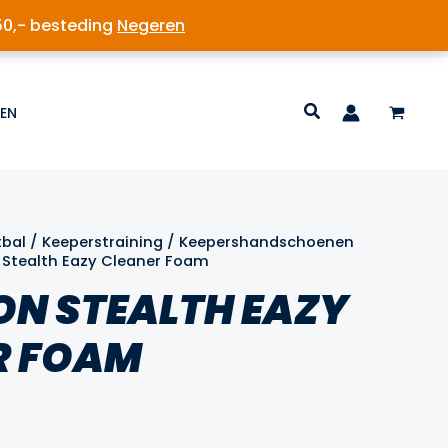
50,- besteding
Negeren
EN
tbal
/
Keeperstraining
/
Keepershandschoenen
n Stealth Eazy Cleaner Foam
ON STEALTH EAZY
R FOAM
lijke
ige