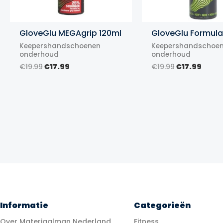
GloveGlu MEGAgrip 120ml
GloveGlu Formula
Keepershandschoenen
Keepershandschoe
onderhoud
onderhoud
Oorspronkelijke
Huidige
Oorspronke
Huid
€
19.99
€
17.99
€
19.99
€
17.99
prijs
prijs
prijs
prijs
was:
is:
was:
is:
€19.99.
€17.99.
€19.99.
€17.9
Informatie
Categorieën
Over Materiaalman Nederland
Fitness