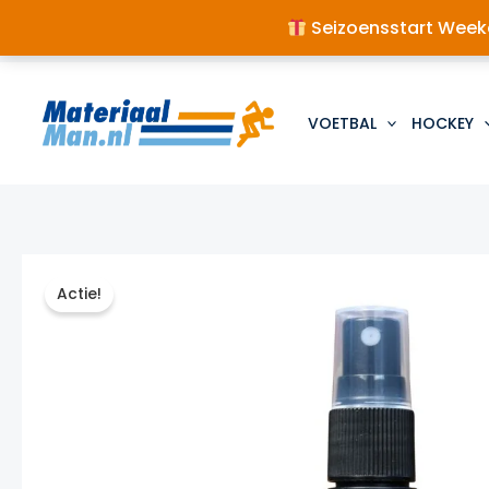
Seizoensstart Weeke
Ga
naar
de
VOETBAL
HOCKEY
inhoud
Actie!