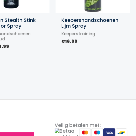
on Stealth Stink
Keepershandschoenen
tor Spray
Lijm Spray
handschoenen
Keeperstraining
ud
€
16.99
rspronkelijke
Huidige
9.99
ijs
prijs
as:
is:
1.99.
€9.99.
Veilig betalen met: