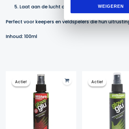
Laat aan de lucht drogen
WEIGEREN
Perfect voor keepers en veldspelers die hun uitrustin
Inhoud: 100ml
Actie!
Actie!
Actie!
Actie!