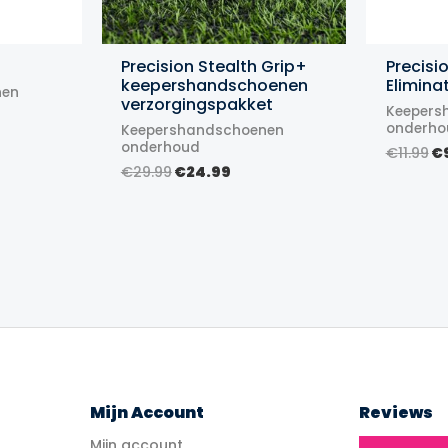
Precision Stealth Grip+
Precisi
keepershandschoenen
Elimina
nen
verzorgingspakket
Keepers
onderho
Keepershandschoenen
lijke
ige
onderhoud
Oo
€
11.99
€
pr
Oorspronkelijke
Huidige
€
29.99
€
24.99
9.
w
prijs
prijs
€1
was:
is:
€29.99.
€24.99.
Mijn Account
Reviews
Mijn account