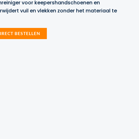
amreiniger voor keepershandschoenen en
wijdert vuil en vlekken zonder het materiaal te
99.
IRECT BESTELLEN