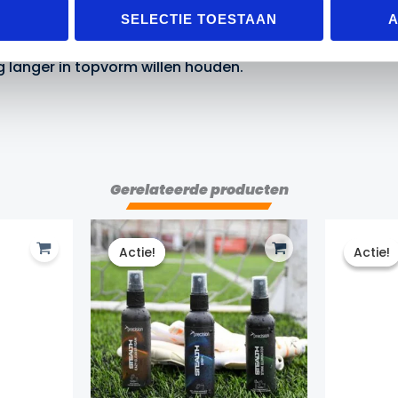
SELECTIE TOESTAAN
A
g langer in topvorm willen houden.
Gerelateerde producten
Actie!
Actie!
Actie!
Actie!