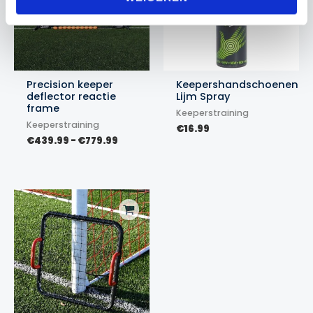
Precision keeper
Keepershandschoenen
deflector reactie
Lijm Spray
frame
Keeperstraining
Keeperstraining
€
16.99
Prijsklasse:
€
439.99
-
€
779.99
€439.99
tot
€779.99