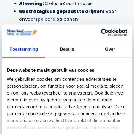
Afmeting:
274 x 158 centimeter
55 strategisch geplaatste drijvers
voor
onvoorspelbare balbanen
Hoge spanning bungeekoorden
voor
flexibiliteit en strakke lijnen
Inclusief draagtas en grondankers
voor
Toestemming
Details
Over
eenvoudig transport en stabiliteit
Geschikt voor kunstgrasvelden
met extra
verzwaring door
zandzakken
(niet inbegrepen)
Deze website maakt gebruik van cookies
We gebruiken cookies om content en advertenties te
Optimaliseer keeperstrainingen met de Precision
personaliseren, om functies voor social media te bieden
keeper deflector reactie set en bereid keepers voor
en om ons websiteverkeer te analyseren. Ook delen we
op realistische wedstrijdsituaties. Bestel vandaag
informatie over uw gebruik van onze site met onze
nog!
partners voor social media, adverteren en analyse. Deze
partners kunnen deze gegevens combineren met andere
informatie die u aan ze heeft verstrekt of die ze hebben
Gerelateerde producten
verzameld op basis van uw gebruik van hun services.