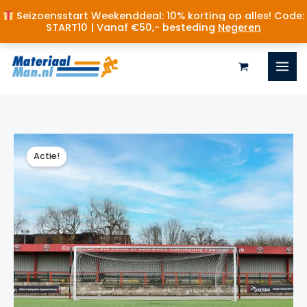
Seizoensstart Weekenddeal: 10% korting op alles! Code:
START10 | Vanaf €50,- besteding
Negeren
Ga
naar
de
inhoud
Actie!