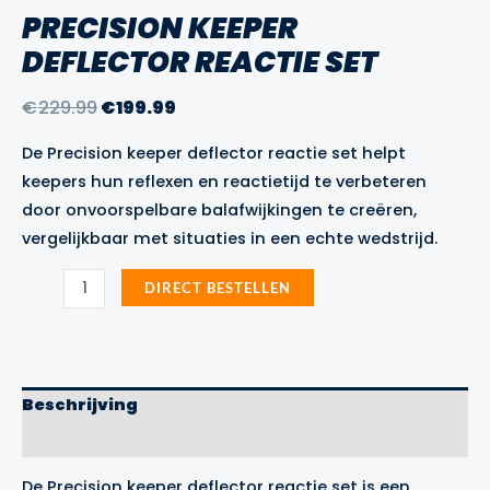
PRECISION KEEPER
DEFLECTOR REACTIE SET
Oorspronkelijke
Huidige
€
229.99
€
199.99
prijs
prijs
De Precision keeper deflector reactie set helpt
was:
is:
keepers hun reflexen en reactietijd te verbeteren
€229.99.
€199.99.
door onvoorspelbare balafwijkingen te creëren,
vergelijkbaar met situaties in een echte wedstrijd.
Precision
DIRECT BESTELLEN
keeper
deflector
reactie
set
aantal
Beschrijving
Merk
De Precision keeper deflector reactie set is een