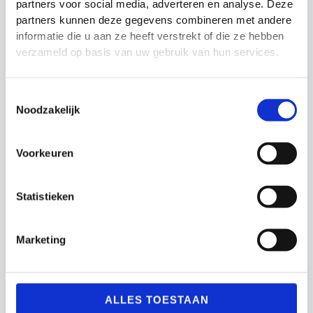
partners voor social media, adverteren en analyse. Deze
het veld
partners kunnen deze gegevens combineren met andere
informatie die u aan ze heeft verstrekt of die ze hebben
verzameld op basis van uw gebruik van hun services.
Gerelateerde producten
Toestemmingsselectie
Noodzakelijk
Actie!
Actie!
Voorkeuren
Statistieken
Marketing
Coachbord voetbal
Coachbord Voetbal
Sportwrite
Coachbord en
Coachmap
Budget €40 en meer
Prijsklasse:
€
27.99
-
€
59.99
Oorspronkelijke
Huidige
€
69.99
€
64.99
ALLES TOESTAAN
€27.99
prijs
prijs