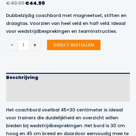
Oorspronkelijke
Huidige
€
49.99
€
44.99
prijs
prijs
Dubbelzijdig coachbord met magneetset, stiften en
was:
is:
draagtas. Voorzien van heel veld en half veld. Ideaal
€49.99.
€44.99.
voor wedstrijdbesprekingen en teaminstructies.
Coachbord
-
+
DIRECT BESTELLEN
voetbal
45x30
centimeter
aantal
Beschrijving
Aanvullende informatie
Merk
Het coachbord voetbal 45×30 centimeter is ideaal
voor trainers die duidelijkheid en overzicht willen
bieden bij wedstrijdbesprekingen. Het bord is 30 cm
hoog en 45 cm breed en daardoor eenvoudig mee te