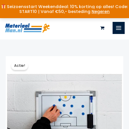
Seizoensstart Weekenddeal: 10% korting op alles! Code:
START10 | Vanaf €50,- besteding
Negeren
Ga
naar
de
inhoud
Actie!