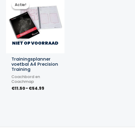
Actie!
Actie!
NIET OP VOORRAAD
Trainingsplanner
voetbal A4 Precision
Training
Coachbord en
Coachmap
Prijsklasse:
€
11.50
-
€
54.99
€11.50
tot
€54.99