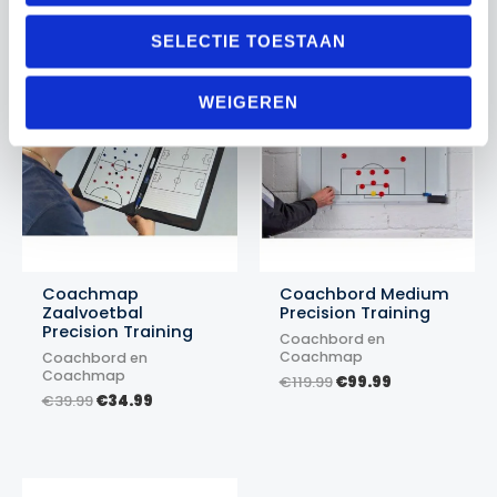
tot
was:
is:
€59.99
€69.99.
€64.99.
SELECTIE TOESTAAN
Actie!
Actie!
Actie!
Actie!
WEIGEREN
Coachmap
Coachbord Medium
Zaalvoetbal
Precision Training
Precision Training
Coachbord en
Coachmap
Coachbord en
Coachmap
Oorspronkelijke
Huidige
€
119.99
€
99.99
Oorspronkelijke
Huidige
prijs
prijs
€
39.99
€
34.99
prijs
prijs
was:
is:
was:
is:
€119.99.
€99.99.
€39.99.
€34.99.