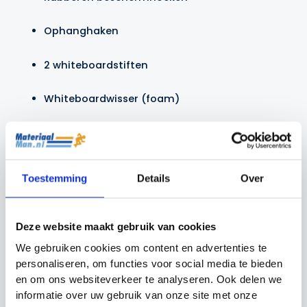
Ophanghaken
2 whiteboardstiften
Whiteboardwisser (foam)
27 magneten (ca. 3 cm doorsnee)
Handige draagtas
Toestemming
Details
Over
Kenmerken:
Deze website maakt gebruik van cookies
Magnetisch oppervlak
We gebruiken cookies om content en advertenties te
personaliseren, om functies voor social media te bieden
Eenvoudig schoon te maken
en om ons websiteverkeer te analyseren. Ook delen we
informatie over uw gebruik van onze site met onze
Geschikt voor gebruik in kleedkamers en langs