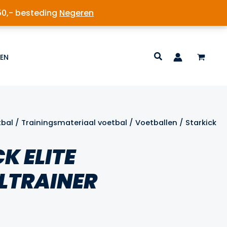
50,- besteding
Negeren
EN
tbal
/
Trainingsmateriaal voetbal
/
Voetballen
/ Starkick
K ELITE
LTRAINER