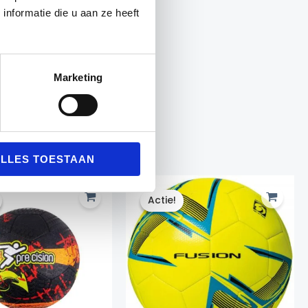
nformatie die u aan ze heeft
Marketing
LLES TOESTAAN
Actie!
Actie!