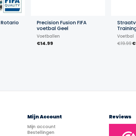
 Rotario
Precision Fusion FIFA
Straatv
voetbal Geel
Trainin
Voetballen
Voetbal
lijke
ige
O
€
14.99
€
19.99
€
s
p
w
99.
€
Mijn Account
Reviews
Mijn account
Bestellingen