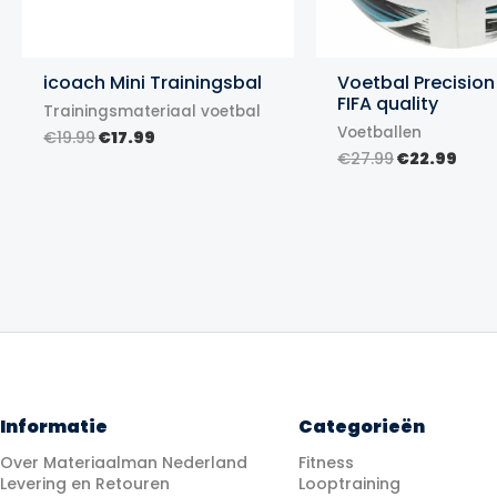
icoach Mini Trainingsbal
Voetbal Precision
FIFA quality
Trainingsmateriaal voetbal
Voetballen
Oorspronkelijke
Huidige
€
19.99
€
17.99
prijs
prijs
Oorspronke
Huid
€
27.99
€
22.99
was:
is:
prijs
prij
€19.99.
€17.99.
was:
is:
€27.99.
€22.
Informatie
Categorieën
Over Materiaalman Nederland
Fitness
Levering en Retouren
Looptraining