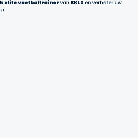
k elite voetbaltrainer
van
SKLZ
en verbeter uw
n!