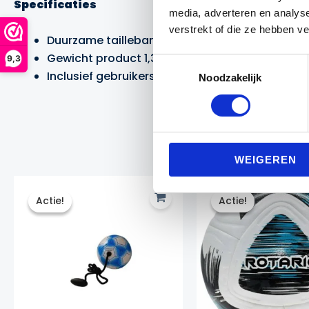
Specificaties
media, adverteren en analys
verstrekt of die ze hebben v
Duurzame tailleband (verstelbaar)
Gewicht product 1,35 kg
9,3
Toestemmingsselectie
Inclusief gebruikershandleiding
Noodzakelijk
WEIGEREN
Actie!
Actie!
Actie!
Actie!