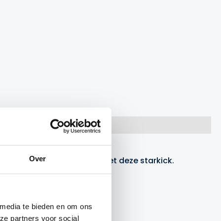
Over
men, passen en balgevoel met deze starkick.
bal.
 media te bieden en om ons
ze partners voor social