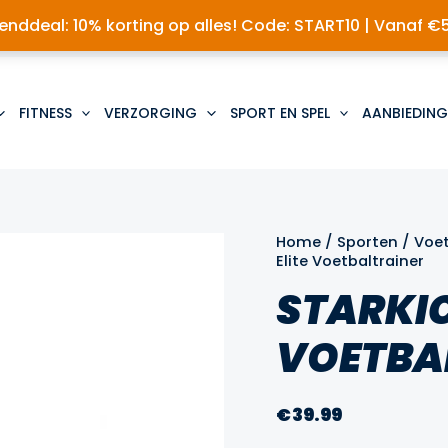
nddeal: 10% korting op alles! Code: START10 | Vanaf €
FITNESS
VERZORGING
SPORT EN SPEL
AANBIEDING
Home
/
Sporten
/
Voe
Elite Voetbaltrainer
STARKIC
VOETBA
€
39.99