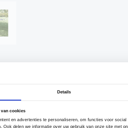
etbaltrainer voor iedere voetballer.
Details
e bal zo hard als u wilt. Train het hooghouden, aanne
 elastieken koord met een rek tot circa 5 meter en een 
 van cookies
ent en advertenties te personaliseren, om functies voor social
. Ook delen we informatie over uw gebruik van onze site met on