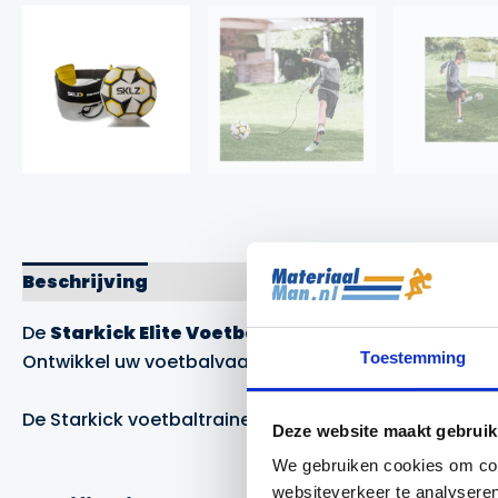
Beschrijving
Merk
De
Starkick Elite Voetbaltrainer
van
SKLZ
is de vo
Toestemming
Ontwikkel uw voetbalvaardigheden overal en schiet d
De Starkick voetbaltrainer bestaat uit een heupband,
Deze website maakt gebruik
We gebruiken cookies om cont
websiteverkeer te analyseren