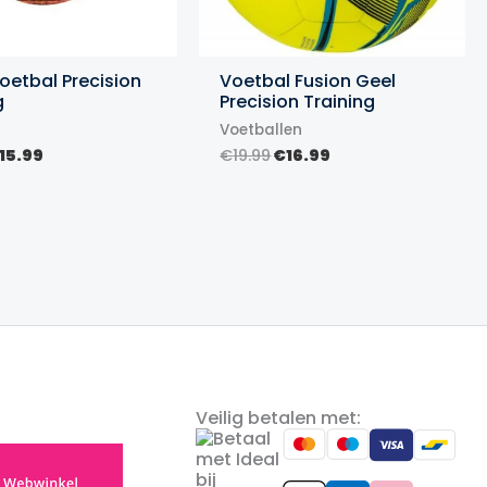
oetbal Precision
Voetbal Fusion Geel
g
Precision Training
Voetballen
orspronkelijke
Huidige
Oorspronkelijke
Huidige
15.99
€
19.99
€
16.99
rijs
prijs
prijs
prijs
as:
is:
was:
is:
19.99.
€15.99.
€19.99.
€16.99.
Veilig betalen met: