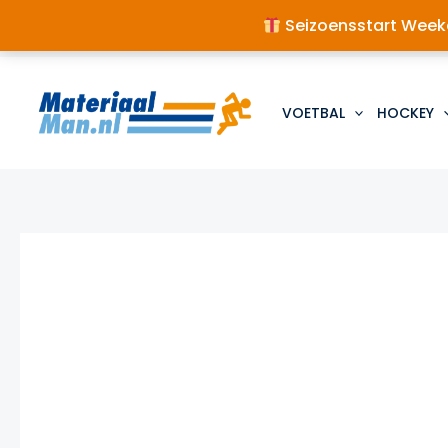
Seizoensstart Weeke
Ga
naar
de
VOETBAL
HOCKEY
inhoud