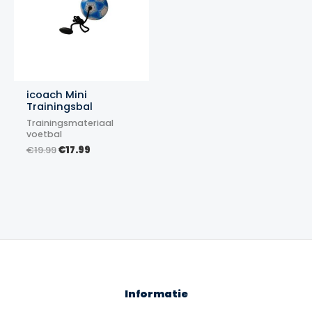
icoach Mini
Trainingsbal
Trainingsmateriaal
voetbal
Oorspronkelijke
Huidige
€
19.99
€
17.99
prijs
prijs
was:
is:
€19.99.
€17.99.
Informatie