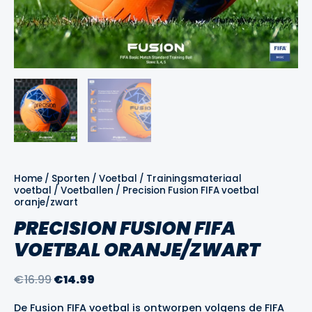
Home
/
Sporten
/
Voetbal
/
Trainingsmateriaal
voetbal
/
Voetballen
/ Precision Fusion FIFA voetbal
oranje/zwart
PRECISION FUSION FIFA
VOETBAL ORANJE/ZWART
Oorspronkelijke
Huidige
€
16.99
€
14.99
prijs
prijs
De Fusion FIFA voetbal is ontworpen volgens de FIFA