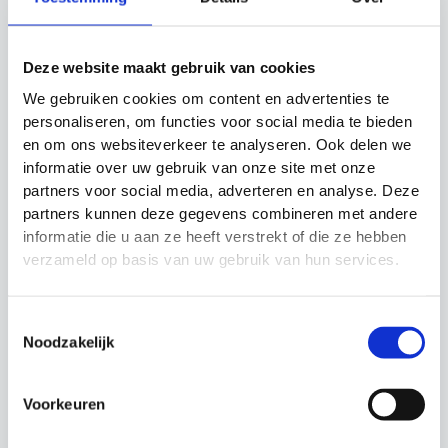
optimaal presteren, zelfs bij wisselende
temperaturen.
Gewicht
: Het gewicht van de bal is binnen
Deze website maakt gebruik van cookies
strikte parameters om de bal goed in balans te
We gebruiken cookies om content en advertenties te
houden.
personaliseren, om functies voor social media te bieden
Luchtdrukverlies
: De bal verliest weinig lucht
en om ons websiteverkeer te analyseren. Ook delen we
gedurende een langere periode, waardoor hij
informatie over uw gebruik van onze site met onze
altijd gereed is voor gebruik.
partners voor social media, adverteren en analyse. Deze
partners kunnen deze gegevens combineren met andere
Waterabsorptie
: De bal blijft goed speelbaar,
informatie die u aan ze heeft verstrekt of die ze hebben
zelfs in de natste omstandigheden.
verzameld op basis van uw gebruik van hun services.
De Fusion FIFA voetbal is de ideale keuze voor elke
serieuze voetballer die een duurzame, betrouwbare
Toestemmingsselectie
Noodzakelijk
en hoge prestaties leverende bal nodig heeft voor
training en wedstrijden. Met deze bal ben je verzekerd
van de beste kwaliteit voor jouw spel.
Voorkeuren