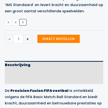
was:
is:
‘IMS Standaard’ en levert kracht en duurzaamheid op
€16.99.
€14.99.
een groot aantal verschillende speelvelden.
3
4
5
Precision
-
+
DIRECT BESTELLEN
Fusion
FIFA
voetbal
oranje/zwart
aantal
Beschrijving
Aanvullende informatie
Merk
De
Precision Fusion FIFA voetbal
is ontwikkeld
volgens de FIFA Basic Match Ball Standard en biedt
kracht, duurzaamheid en betrouwbare prestaties op