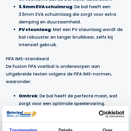
3.5mm EVA schuimrug
: De bal heeft een
3.5mm EVA schuimlaag die zorgt voor extra
demping en duurzaamheid.
PV steunlaag
: Met een PV steunlaag wordt de
bal robuuster en langer bruikbaar, zelfs bij
intensief gebruik.
FIFA IMS-standaard
De Fusion FIFA voetbal is onderworpen aan
uitgebreide testen volgens de FIFA IMS-normen,
waaronder:
Omtrek
: De bal heeft de perfecte maat, wat
zorgt voor een optimale speelervaring.
Ronding
: De bal is perfect rond voor
consistente prestaties.
Rebound-eigenschappen
: De bal blijft
Toestemming
Details
Over