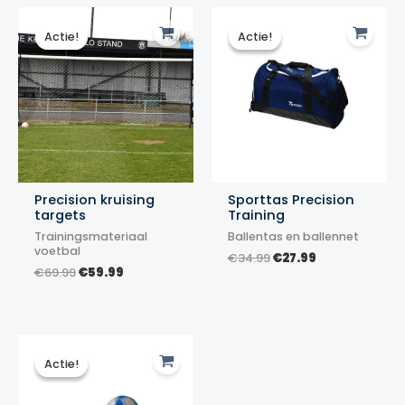
Actie!
Actie!
Actie!
Actie!
Precision kruising
Sporttas Precision
targets
Training
Trainingsmateriaal
Ballentas en ballennet
voetbal
Oorspronkelijke
Huidige
€
34.99
€
27.99
Oorspronkelijke
Huidige
€
69.99
€
59.99
prijs
prijs
prijs
prijs
was:
is:
was:
is:
€34.99.
€27.99.
€69.99.
€59.99.
Actie!
Actie!