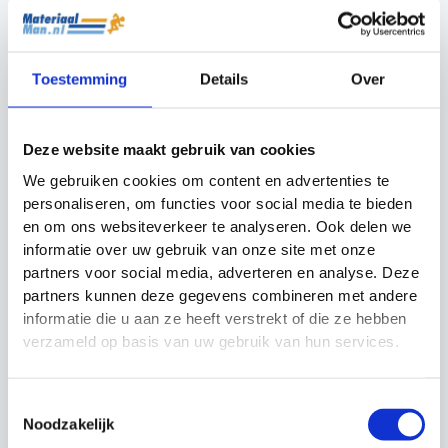
✔
6 meter:
12-13 personen
✔
7 meter:
14-15 personen
Toestemming
Details
Over
Beschikbare opties:
RAL-kleur naar keuze
voor een volledig
gepersonaliseerd frame
Deze website maakt gebruik van cookies
Zitkuipen
voor extra comfort en een luxe
We gebruiken cookies om content en advertenties te
uitstraling
personaliseren, om functies voor social media te bieden
Duurzaam alternatief
voor de hardhouten
en om ons websiteverkeer te analyseren. Ook delen we
zitbank
informatie over uw gebruik van onze site met onze
Dikkere polycarbonaat beplating
(4mm,
partners voor social media, adverteren en analyse. Deze
5mm of 6mm)
partners kunnen deze gegevens combineren met andere
Haakjes voor kleding
informatie die u aan ze heeft verstrekt of die ze hebben
verzameld op basis van uw gebruik van hun services.
Bordjes “gasten” en “thuis”
Elke optie en breedtemaat heeft invloed op de prijs.
Toestemmingsselectie
De prijzen op deze productpagina gelden voor de
Noodzakelijk
standaard uitvoering, zonder beschikbare opties.