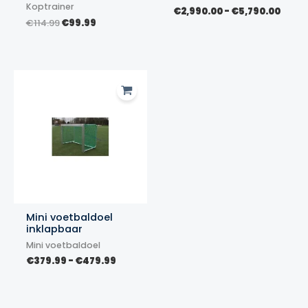
Koptrainer
Prijs
€
2,990.00
-
€
5,790.00
Oorspronkelijke
Huidige
€2,99
€
114.99
€
99.99
prijs
prijs
tot
was:
is:
€5,79
€114.99.
€99.99.
Mini voetbaldoel
inklapbaar
Mini voetbaldoel
Prijsklasse:
€
379.99
-
€
479.99
€379.99
tot
€479.99