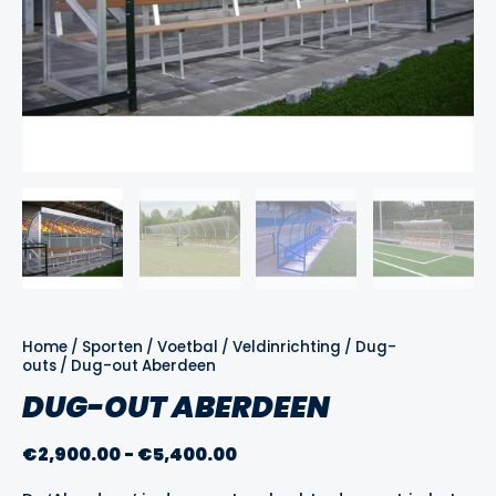
Home
/
Sporten
/
Voetbal
/
Veldinrichting
/
Dug-
outs
/ Dug-out Aberdeen
DUG-OUT ABERDEEN
Prijsklasse:
€
2,900.00
-
€
5,400.00
€2,900.00