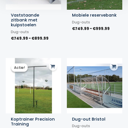
Vaststaande
Mobiele reservebank
zitbank met
Dug-outs
kuipstoelen
Prijsklas
€
749.99
-
€
999.99
Dug-outs
€749.99
Prijsklasse:
tot
€
749.99
-
€
899.99
€749.99
€999.99
tot
€899.99
Actie!
Actie!
Koptrainer Precision
Dug-out Bristol
Training
Dug-outs