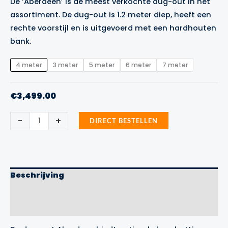
De ‘Aberdeen’ is de meest verkochte dug-out in het
tot
assortiment. De dug-out is 1.2 meter diep, heeft een
€5,400.00
rechte voorstijl en is uitgevoerd met een hardhouten
bank.
4 meter
3 meter
5 meter
6 meter
7 meter
€
3,499.00
Dug-
-
+
DIRECT BESTELLEN
out
Aberdeen
aantal
Beschrijving
Aanvullende informatie
Merk