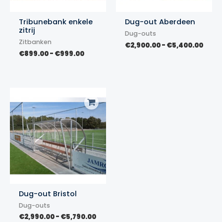
Tribunebank enkele
Dug-out Aberdeen
zitrij
Dug-outs
Zitbanken
Prijs
€
2,900.00
-
€
5,400.00
Prijsklasse:
€2,9
€
899.00
-
€
999.00
€899.00
tot
tot
€5,4
€999.00
Dug-out Bristol
Dug-outs
Prijsklasse:
€
2,990.00
-
€
5,790.00