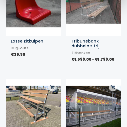
Losse zitkuipen
Tribunebank
dubbele zitrij
Dug-outs
Zitbanken
€
39.99
Prijsk
€
1,599.00
-
€
1,799.00
€1,59
tot
€1,799