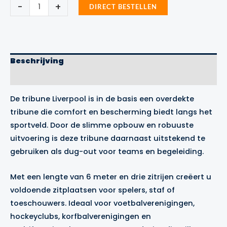
Tribune
-
+
DIRECT BESTELLEN
Liverpool
3
zitrijen
aantal
Beschrijving
Merk
De tribune Liverpool is in de basis een overdekte
tribune die comfort en bescherming biedt langs het
sportveld. Door de slimme opbouw en robuuste
uitvoering is deze tribune daarnaast uitstekend te
gebruiken als dug-out voor teams en begeleiding.
Met een lengte van 6 meter en drie zitrijen creëert u
voldoende zitplaatsen voor spelers, staf of
toeschouwers. Ideaal voor voetbalverenigingen,
hockeyclubs, korfbalverenigingen en