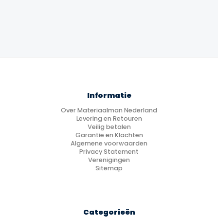
€2,990.00
tot
€5,790.00
Informatie
Over Materiaalman Nederland
Levering en Retouren
Veilig betalen
Garantie en Klachten
Algemene voorwaarden
Privacy Statement
Verenigingen
Sitemap
Categorieën