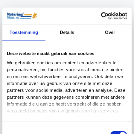
Flexibel inzetbaar en maatwerk mogelijk
De Liverpool is standaard uitgevoerd als overdekte
tribune, maar kan zonder aanpassingen ook
Toestemming
Details
Over
functioneren als dug-out. Daarmee is dit een
veelzijdige oplossing voor verenigingen die hun
accommodatie slim en toekomstgericht willen
Deze website maakt gebruik van cookies
inrichten.
We gebruiken cookies om content en advertenties te
personaliseren, om functies voor social media te bieden
Specifieke wensen qua afmetingen, kleurstelling of
en om ons websiteverkeer te analyseren. Ook delen we
uitvoering? De tribune is samen te stellen op basis
informatie over uw gebruik van onze site met onze
van uw behoeften. Neemt u hiervoor vrijblijvend
partners voor social media, adverteren en analyse. Deze
contact op via het
contactformulier
.
partners kunnen deze gegevens combineren met andere
informatie die u aan ze heeft verstrekt of die ze hebben
Professionele uitstraling langs het veld
verzameld op basis van uw gebruik van hun services.
Ook geschikt als dug-out
Toestemmingsselectie