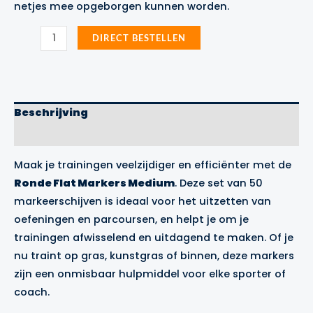
netjes mee opgeborgen kunnen worden.
Set
DIRECT BESTELLEN
50
Ronde
Flat
Markers
Medium
Precision
Beschrijving
Training
aantal
Merk
Maak je trainingen veelzijdiger en efficiënter met de
Ronde Flat Markers Medium
. Deze set van 50
markeerschijven is ideaal voor het uitzetten van
oefeningen en parcoursen, en helpt je om je
trainingen afwisselend en uitdagend te maken. Of je
nu traint op gras, kunstgras of binnen, deze markers
zijn een onmisbaar hulpmiddel voor elke sporter of
coach.