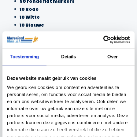
50 ronde flat markers
10 Rode
10 Witte
10 Blauwe
10 Gele
10 Oranje
Houder voor gemakkelijke opslag en
transport
Toestemming
Details
Over
Met deze set heb je altijd de juiste markeringen bij de
Deze website maakt gebruik van cookies
hand voor je trainingen. De verschillende kleuren
maken het gemakkelijk om onderscheid te maken
We gebruiken cookies om content en advertenties te
personaliseren, om functies voor social media te bieden
tussen verschillende oefeningen of gebieden, zodat
en om ons websiteverkeer te analyseren. Ook delen we
je op een gestructureerde manier kunt trainen.
informatie over uw gebruik van onze site met onze
partners voor social media, adverteren en analyse. Deze
partners kunnen deze gegevens combineren met andere
Gerelateerde producten
informatie die u aan ze heeft verstrekt of die ze hebben
verzameld op basis van uw gebruik van hun services.