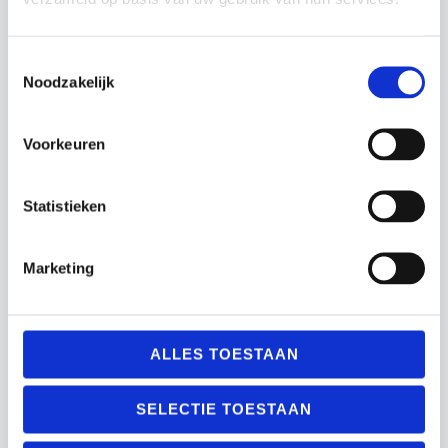
Actie!
Actie!
Actie!
Actie!
Toestemmingsselectie
Noodzakelijk
Voorkeuren
Statistieken
Flat Markers
Flat Markers
Precision Pro HX 1
Rechthoekig
kleur
Precision Training
Marketing
Flat markers
Flat markers
Oorspronkelijke
Huidige
Oorspronkelijke
Huidige
€
27.99
€
22.99
€
22.99
€
18.99
prijs
prijs
prijs
prijs
was:
is:
was:
is:
€27.99.
€22.99.
€22.99.
€18.99.
ALLES TOESTAAN
Actie!
Actie!
Actie!
Actie!
SELECTIE TOESTAAN