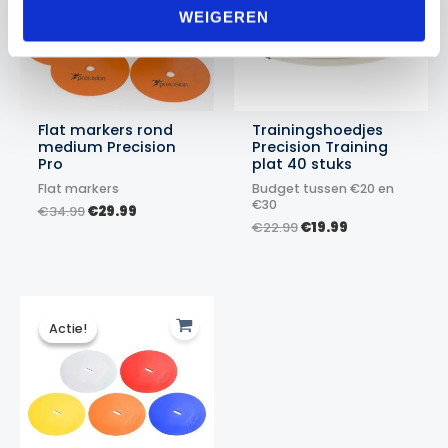
WEIGEREN
Flat markers rond
Trainingshoedjes
medium Precision
Precision Training
Pro
plat 40 stuks
Flat markers
Budget tussen €20 en
€30
Oorspronkelijke
Huidige
€
34.99
€
29.99
Oorspronkelijke
Huidige
prijs
prijs
€
22.99
€
19.99
prijs
prijs
was:
is:
was:
is:
€34.99.
€29.99.
€22.99.
€19.99.
Actie!
Actie!