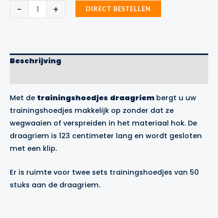
Trainingshoedjes
-
+
DIRECT BESTELLEN
draagriem
Precision
Training
aantal
Beschrijving
Merk
Met de
trainingshoedjes
draagriem
bergt u uw
trainingshoedjes makkelijk op zonder dat ze
wegwaaien of verspreiden in het materiaal hok. De
draagriem is 123 centimeter lang en wordt gesloten
met een klip.
Er is ruimte voor twee sets
trainingshoedjes
van 50
stuks aan de draagriem.