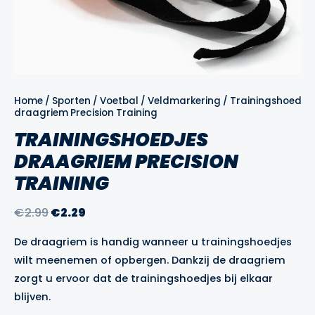
Home
/
Sporten
/
Voetbal
/
Veldmarkering
/
Trainingshoedjes
draagriem Precision Training
TRAININGSHOEDJES
DRAAGRIEM PRECISION
TRAINING
Oorspronkelijke
Huidige
€
2.99
€
2.29
prijs
prijs
De draagriem is handig wanneer u trainingshoedjes
was:
is:
wilt meenemen of opbergen. Dankzij de draagriem
€2.99.
€2.29.
zorgt u ervoor dat de trainingshoedjes bij elkaar
blijven.