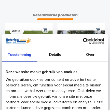
Gerelateerde producten
Actie!
Actie!
Toestemming
Details
Over
Deze website maakt gebruik van cookies
Ultimate Speed
Agility Horden
Agility Set Precision
Pionnen Set Mini
We gebruiken cookies om content en advertenties te
Training
personaliseren, om functies voor social media te bieden
Mini horden
Budget €40 en meer
€
34.99
en om ons websiteverkeer te analyseren. Ook delen we
Oorspronkelijke
Huidige
€
189.99
€
169.99
informatie over uw gebruik van onze site met onze
prijs
prijs
partners voor social media, adverteren en analyse. Deze
was:
is:
€189.99.
€169.99.
partners kunnen deze gegevens combineren met andere