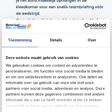
je het bord makkelijk ophangen in de
kleedkamer voor een snelle teambriefing vóór
de wedstrijd.
Complete set
: Het coachbord zaalvoetbal
wordt geleverd met alles wat je nodig hebt om
direct aan de slag te gaan:
2 x Droog-uitwisbare whiteboard stiften;
Toestemming
Details
Over
Gekleurde magneten om posities en
bewegingen aan te duiden;
Deze website maakt gebruik van cookies
Wisser voor het eenvoudig verwijderen van
notities;
We gebruiken cookies om content en advertenties te
personaliseren, om functies voor social media te bieden
Draagtas.
en om ons websiteverkeer te analyseren. Ook delen we
informatie over uw gebruik van onze site met onze
partners voor social media, adverteren en analyse. Deze
Gerelateerde producten
partners kunnen deze gegevens combineren met andere
informatie die u aan ze heeft verstrekt of die ze hebben
verzameld op basis van uw gebruik van hun services.
Actie!
Actie!
Actie!
Actie!