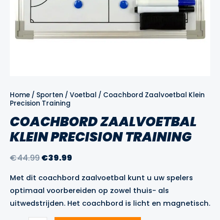
Home
/
Sporten
/
Voetbal
/ Coachbord Zaalvoetbal Klein
Precision Training
COACHBORD ZAALVOETBAL
KLEIN PRECISION TRAINING
Oorspronkelijke
Huidige
€
44.99
€
39.99
prijs
prijs
Met dit coachbord zaalvoetbal kunt u uw spelers
was:
is:
optimaal voorbereiden op zowel thuis- als
€44.99.
€39.99.
uitwedstrijden. Het coachbord is licht en magnetisch.