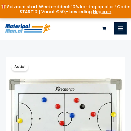
Seizoensstart Weekenddeal: 10% korting op alles! Code:
START10 | Vanaf €50,- besteding
Negeren
Ga
naar
de
inhoud
Actie!