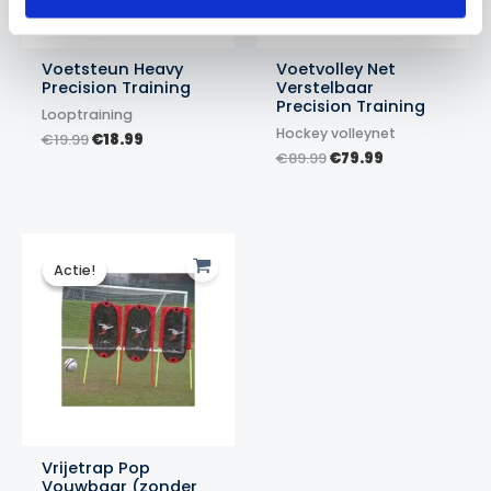
Voetsteun Heavy
Voetvolley Net
Precision Training
Verstelbaar
Precision Training
Looptraining
Hockey volleynet
Oorspronkelijke
Huidige
€
19.99
€
18.99
prijs
prijs
Oorspronkelijke
Huidige
€
89.99
€
79.99
was:
is:
prijs
prijs
€19.99.
€18.99.
was:
is:
€89.99.
€79.99.
Actie!
Actie!
Vrijetrap Pop
Vouwbaar (zonder