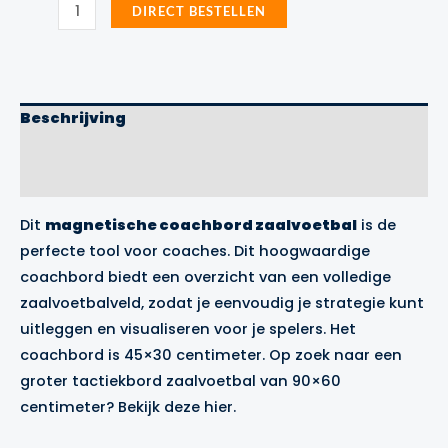
Coachbord
DIRECT BESTELLEN
Zaalvoetbal
Klein
Precision
Training
aantal
Beschrijving
Aanvullende informatie
Merk
Dit
magnetische coachbord zaalvoetbal
is de
perfecte tool voor coaches. Dit hoogwaardige
coachbord biedt een overzicht van een volledige
zaalvoetbalveld, zodat je eenvoudig je strategie kunt
uitleggen en visualiseren voor je spelers. Het
coachbord is 45×30 centimeter. Op zoek naar een
groter tactiekbord zaalvoetbal van 90×60
centimeter? Bekijk deze
hier
.