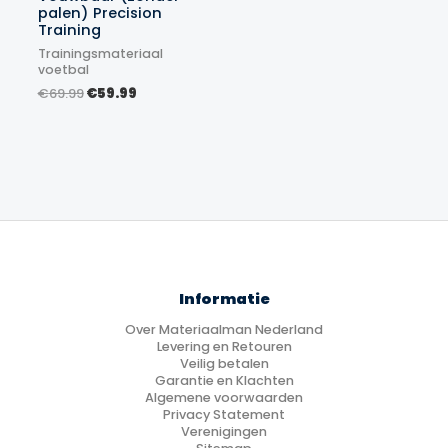
palen) Precision
Training
Trainingsmateriaal
voetbal
Oorspronkelijke
Huidige
€
69.99
€
59.99
prijs
prijs
was:
is:
€69.99.
€59.99.
Informatie
Over Materiaalman Nederland
Levering en Retouren
Veilig betalen
Garantie en Klachten
Algemene voorwaarden
Privacy Statement
Verenigingen