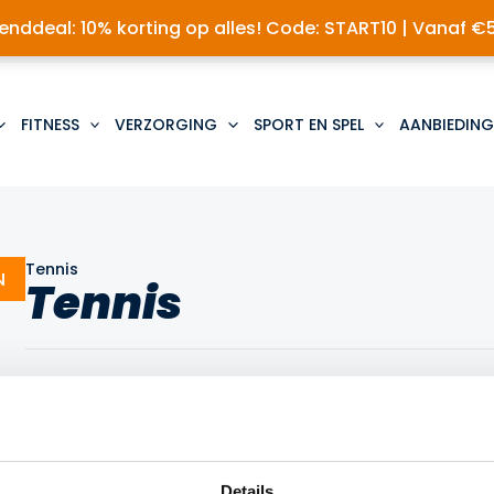
nddeal: 10% korting op alles! Code: START10 | Vanaf €
FITNESS
VERZORGING
SPORT EN SPEL
AANBIEDING
Tennis
N
Tennis
Geen producten gevonden die aan je selectie
Details