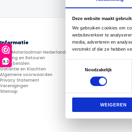
Deze website maakt gebruik
We gebruiken cookies om cont
websiteverkeer te analyseren
Informatie
Categorieën
media, adverteren en analys
verstrekt of die ze hebben v
Over Materiaalman Nederland
Fitness
Levering en Retouren
Looptraining
9,3
Toestemmingsselectie
Veilig betalen
Trainingsmateriaal
Garantie en Klachten
Voetbal
Noodzakelijk
Algemene voorwaarden
Hockey
Privacy Statement
Cadeau Ideeën
Verenigingen
Sitemap
WEIGEREN