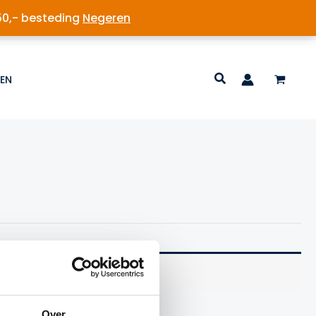
50,- besteding
Negeren
EN
 voldoen.
Over