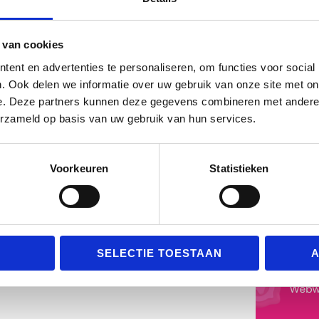
 van cookies
ent en advertenties te personaliseren, om functies voor social
. Ook delen we informatie over uw gebruik van onze site met on
Mijn Account
Reviews
e. Deze partners kunnen deze gegevens combineren met andere i
erzameld op basis van uw gebruik van hun services.
Mijn account
Bestellingen
Adressen
Accountgegevens
Voorkeuren
Statistieken
Wachtwoord vergeten
SELECTIE TOESTAAN
A