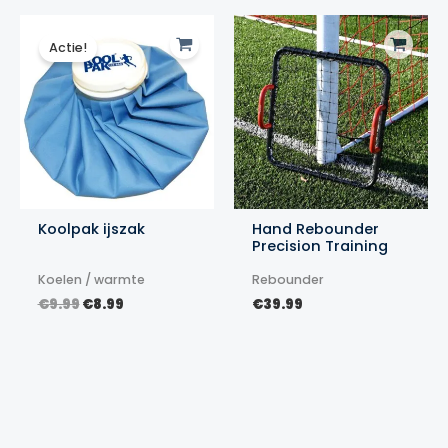
Actie!
Koolpak ijszak
Hand Rebounder
Precision Training
Koelen / warmte
Rebounder
Oorspronkelijke
Huidige
€
9.99
€
8.99
€
39.99
prijs
prijs
was:
is:
€9.99.
€8.99.