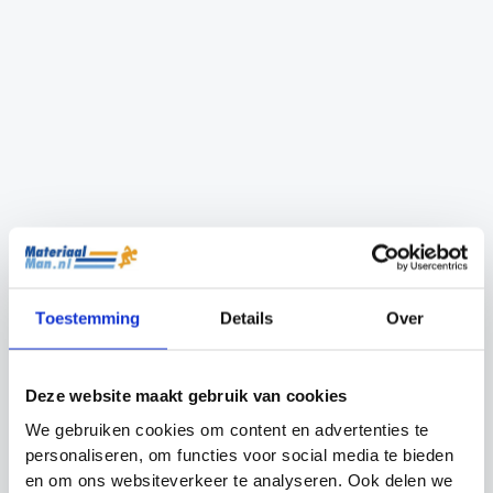
Bidonrek 8 Bidons
Koolpak herbuikbare
Precision Training
coldpack & hotpack
Oorspronkelijke
Huidige
Oorspronkelijke
Huidige
€
19.99
€
17.99
€
8.99
€
7.99
prijs
prijs
prijs
prijs
was:
is:
was:
is:
Toestemming
Details
Over
€19.99.
€17.99.
€8.99.
€7.99.
Deze website maakt gebruik van cookies
We gebruiken cookies om content en advertenties te
personaliseren, om functies voor social media te bieden
en om ons websiteverkeer te analyseren. Ook delen we