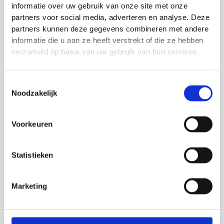
informatie over uw gebruik van onze site met onze
partners voor social media, adverteren en analyse. Deze
partners kunnen deze gegevens combineren met andere
Verzorgingstas
Frisbee Aerobie Pro
informatie die u aan ze heeft verstrekt of die ze hebben
kunstgras Precision
Ring
verzameld op basis van uw gebruik van hun services.
Training
Prijsklasse:
€
24.99
-
€
64.99
€
16.99
Toestemmingsselectie
€24.99
Noodzakelijk
tot
Zonder inhoud
€64.99
Met inhoud
Voorkeuren
Statistieken
Marketing