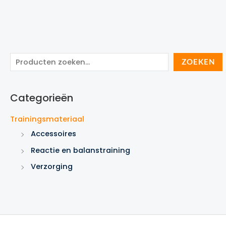
Z
ZOEKEN
o
e
Categorieën
k
e
Trainingsmateriaal
n
Accessoires
Reactie en balanstraining
Verzorging