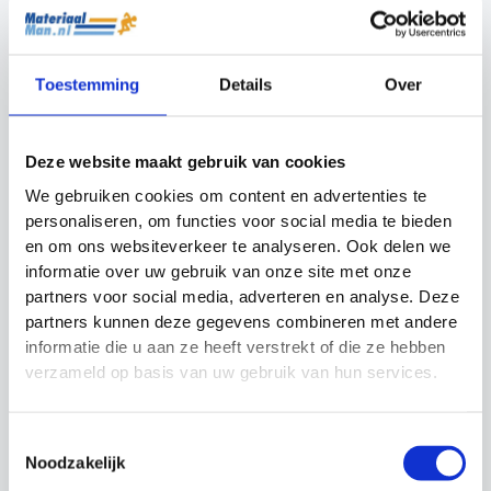
Let op:
Alleen voor uitwendig gebruik. Vermijd
contact met ogen. Niet gebruiken bij kinderen onder
de 3 jaar. Buiten bereik van kinderen bewaren.
Toestemming
Details
Over
Ingrediënten:
4,95% Capsicum Oleoresin, minerale olie,
Deze website maakt gebruik van cookies
paraffinewas, vaseline.
We gebruiken cookies om content en advertenties te
personaliseren, om functies voor social media te bieden
en om ons websiteverkeer te analyseren. Ook delen we
Gerelateerde producten
informatie over uw gebruik van onze site met onze
partners voor social media, adverteren en analyse. Deze
partners kunnen deze gegevens combineren met andere
Actie!
Actie!
Actie!
Actie!
informatie die u aan ze heeft verstrekt of die ze hebben
verzameld op basis van uw gebruik van hun services.
Toestemmingsselectie
Noodzakelijk