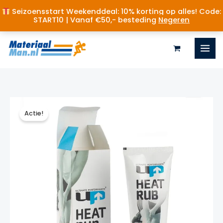
Seizoensstart Weekenddeal: 10% korting op alles! Code:
START10 | Vanaf €50,- besteding
Negeren
Ga
naar
de
inhoud
Actie!