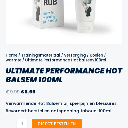
Home
/
Trainingsmateriaal
/
Verzorging
/
Koelen /
warmte
/ Ultimate Performance Hot balsem 100ml
ULTIMATE PERFORMANCE HOT
BALSEM 100ML
Oorspronkelijke
Huidige
€
9.99
€
8.99
prijs
prijs
Verwarmende Hot Balsem bij spierpijn en blessures.
was:
is:
Bevordert herstel en ontspanning. Inhoud: 100ml.
€9.99.
€8.99.
Ultimate
DIRECT BESTELLEN
Performance