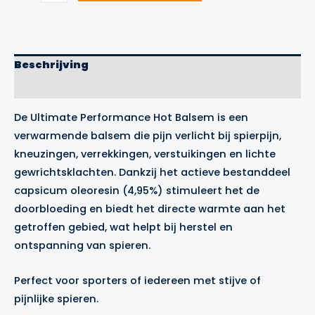
Hot
balsem
100ml
aantal
Beschrijving
Merk
De Ultimate Performance Hot Balsem is een
verwarmende balsem die pijn verlicht bij spierpijn,
kneuzingen, verrekkingen, verstuikingen en lichte
gewrichtsklachten. Dankzij het actieve bestanddeel
capsicum oleoresin (4,95%) stimuleert het de
doorbloeding en biedt het directe warmte aan het
getroffen gebied, wat helpt bij herstel en
ontspanning van spieren.
Perfect voor sporters of iedereen met stijve of
pijnlijke spieren.