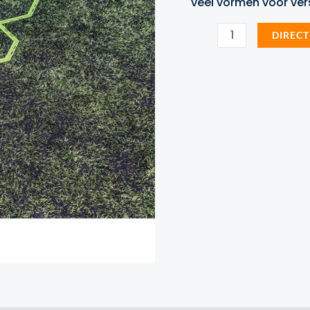
veel vormen voor ver
Octa
DIRECT
Ring
Speedladder
Precision
Training
aantal