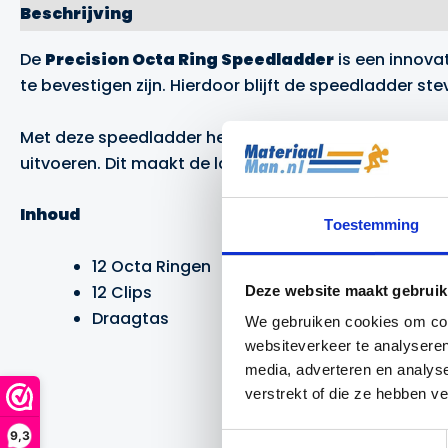
Beschrijving
Aanvullende informatie
Merk
De
Precision Octa Ring Speedladder
is een innova
te bevestigen zijn. Hierdoor blijft de speedladder st
Met deze speedladder heeft u volledige vrijheid om 
uitvoeren. Dit maakt de ladder ideaal voor het train
Inhoud
Toestemming
12 Octa Ringen
12 Clips
Deze website maakt gebruik
Draagtas
We gebruiken cookies om cont
websiteverkeer te analyseren
media, adverteren en analys
verstrekt of die ze hebben v
9,3
Toestemmingsselectie