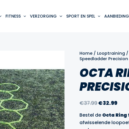
FITNESS
VERZORGING
SPORT EN SPEL
AANBIEDING
Home
/
Looptraining
Speedladder Precision
OCTA R
PRECISI
Oorspronke
Hui
€
37.99
€
32.99
prijs
prij
Bestel de
Octa Ring
was:
is:
afwisselende loopoe
€37.99.
€32.