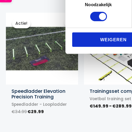
Noodzakelijk
Actie!
Actie!
Actie!
Actie!
WEIGEREN
Speedladder Elevation
Trainingsset com
Precision Training
Voetbal training set
Speedladder - Loopladder
€
149.99
-
€
289.99
Oorspronkelijke
Huidige
€
34.99
€
29.99
prijs
prijs
was:
is:
€34.99.
€29.99.