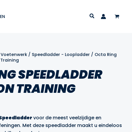
EN
/
Voetenwerk
/
Speedladder - Loopladder
/ Octa Ring
 Training
ING SPEEDLADDER
ON TRAINING
lijke
dige
s
 Speedladder
voor de meest veelzijdige en
feningen. Met deze speedladder maakt u eindeloos
99.