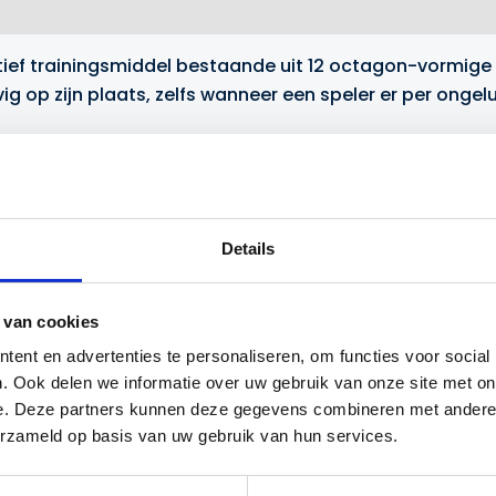
tief trainingsmiddel bestaande uit 12 octagon-vormige 
evig op zijn plaats, zelfs wanneer een speler er per onge
verschillende vormen en opstellingen te creëren, waard
en van snelheid, coördinatie en behendigheid, en biedt 
Details
 van cookies
ent en advertenties te personaliseren, om functies voor social
. Ook delen we informatie over uw gebruik van onze site met on
e. Deze partners kunnen deze gegevens combineren met andere i
erzameld op basis van uw gebruik van hun services.