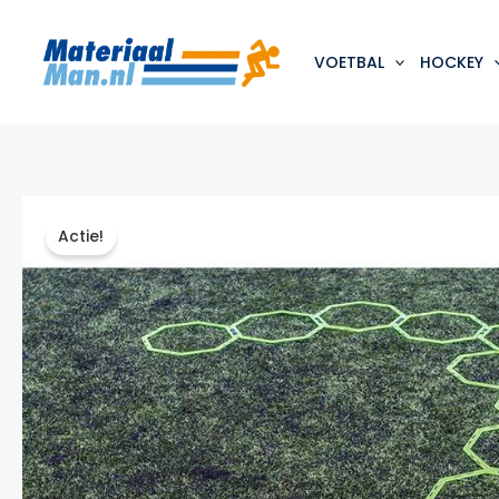
Ga
naar
de
VOETBAL
HOCKEY
inhoud
Actie!