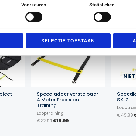
Gerelateerde producten
Voorkeuren
Statistieken
Actie!
Actie!
Actie!
Actie!
SELECTIE TOESTAAN
A
NIET
pleet
Speedladder verstelbaar
Speedla
4 Meter Precision
SKLZ
Training
Looptrai
Prijsklasse:
Looptraining
€149.99
O
€
49.99
tot
p
Oorspronkelijke
Huidige
€
22.99
€
18.99
€289.99
prijs
prijs
€
was:
is: