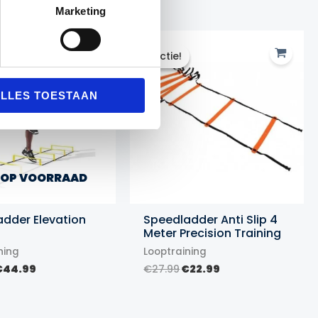
Marketing
Actie!
Actie!
LLES TOESTAAN
 OP VOORRAAD
dder Elevation
Speedladder Anti Slip 4
Meter Precision Training
ning
Looptraining
orspronkelijke
Huidige
Oorspronkelijke
Huidige
€
44.99
€
27.99
€
22.99
rijs
prijs
prijs
prijs
was:
is:
was:
is:
49.99.
€44.99.
€27.99.
€22.99.