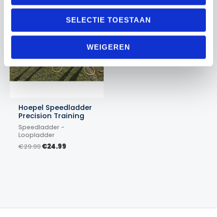
Actie!
Actie!
SELECTIE TOESTAAN
WEIGEREN
Hoepel Speedladder
Precision Training
Speedladder -
Loopladder
Oorspronkelijke
Huidige
€
29.99
€
24.99
prijs
prijs
was:
is:
€29.99.
€24.99.