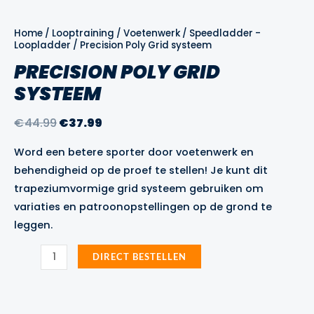
Home
/
Looptraining
/
Voetenwerk
/
Speedladder -
Loopladder
/ Precision Poly Grid systeem
PRECISION POLY GRID
SYSTEEM
Oorspronkelijke
Huidige
€
44.99
€
37.99
prijs
prijs
Word een betere sporter door voetenwerk en
was:
is:
behendigheid op de proef te stellen! Je kunt dit
€44.99.
€37.99.
trapeziumvormige grid systeem gebruiken om
variaties en patroonopstellingen op de grond te
leggen.
Precision
DIRECT BESTELLEN
Poly
Grid
systeem
aantal