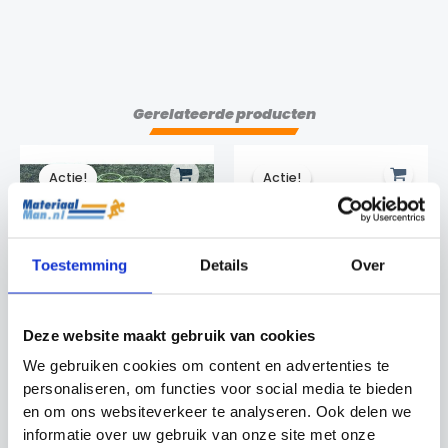
Gerelateerde producten
Actie!
Actie!
Actie!
Actie!
Toestemming
Details
Over
Deze website maakt gebruik van cookies
Octa Ring
Trainingsladder
We gebruiken cookies om content en advertenties te
Speedladder
vierzijdig
personaliseren, om functies voor social media te bieden
Precision Training
Speedladder -
en om ons websiteverkeer te analyseren. Ook delen we
Loopladder
Speedladder -
Loopladder
informatie over uw gebruik van onze site met onze
Oorspronkelijke
Huidige
€
49.99
€
44.99