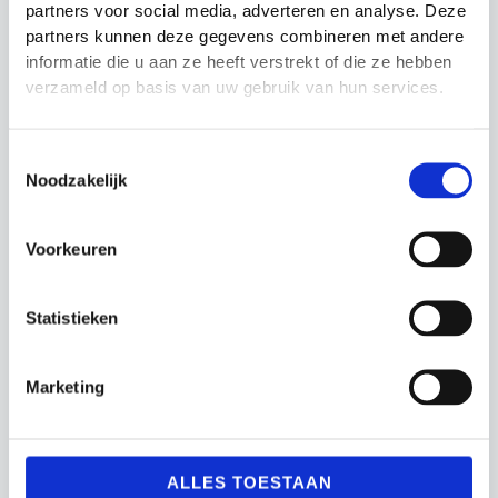
Oorspronkelijke
Huidige
prijs
prijs
€
37.99
€
32.99
partners voor social media, adverteren en analyse. Deze
prijs
prijs
was:
is:
partners kunnen deze gegevens combineren met andere
was:
is:
€49.99.
€44.99.
informatie die u aan ze heeft verstrekt of die ze hebben
€37.99.
€32.99.
verzameld op basis van uw gebruik van hun services.
Actie!
Actie!
Actie!
Actie!
Toestemmingsselectie
Noodzakelijk
Voorkeuren
Statistieken
Speedladder
Speedladder
Elevation Precision
Precision Training
Training
Looptraining
Marketing
Speedladder -
Prijsklasse:
€
14.99
-
€
29.99
Loopladder
€14.99
Oorspronkelijke
Huidige
€
34.99
€
29.99
tot
prijs
prijs
€29.99
was:
is:
ALLES TOESTAAN
€34.99.
€29.99.