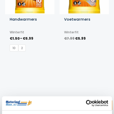
Handwarmers
Voetwarmers
Winterfit
Winterfit
Prijsklasse:
Oorspronkelijke
Huidige
€
1.50
-
€
5.99
€
7.99
€
5.99
€1.50
prijs
prijs
tot
was:
is:
10
2
€5.99
€7.99.
€5.99.
Z
ZOEKEN
o