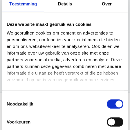
Toestemming
Details
Over
e
Categorieën
k
e
Cadeau Ideeën
Deze website maakt gebruik van cookies
n
Looptraining
We gebruiken cookies om content en advertenties te
personaliseren, om functies voor social media te bieden
Sport en Spel
en om ons websiteverkeer te analyseren. Ook delen we
informatie over uw gebruik van onze site met onze
Sporten
partners voor social media, adverteren en analyse. Deze
Trainingsmateriaal
partners kunnen deze gegevens combineren met andere
informatie die u aan ze heeft verstrekt of die ze hebben
verzameld op basis van uw gebruik van hun services.
Toestemmingsselectie
Noodzakelijk
Informatie
Voorkeuren
Over Materiaalman Nederland
Levering en Retouren