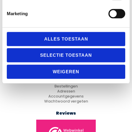
Marketing
Categorieën
Fitness
ALLES TOESTAAN
Looptraining
Trainingsmateriaal
Voetbal
SELECTIE TOESTAAN
Hockey
Cadeau Ideeën
WEIGEREN
Mijn Account
Mijn account
Bestellingen
Adressen
Accountgegevens
Wachtwoord vergeten
Reviews