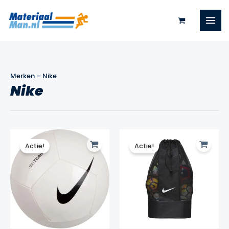
Ga
naar
de
inhoud
Merken
–
Nike
Nike
Actie!
Actie!