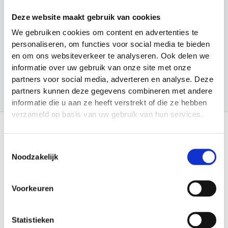
n
Looptraining
Deze website maakt gebruik van cookies
Sport en Spel
We gebruiken cookies om content en advertenties te
Sporten
personaliseren, om functies voor social media te bieden
en om ons websiteverkeer te analyseren. Ook delen we
Trainingsmateriaal
informatie over uw gebruik van onze site met onze
partners voor social media, adverteren en analyse. Deze
partners kunnen deze gegevens combineren met andere
informatie die u aan ze heeft verstrekt of die ze hebben
verzameld op basis van uw gebruik van hun services.
Toestemmingsselectie
Informatie
Noodzakelijk
Over Materiaalman Nederland
Levering en Retouren
Veilig betalen
Voorkeuren
Garantie en Klachten
Algemene voorwaarden
Privacy Statement
Verenigingen
Statistieken
Sitemap