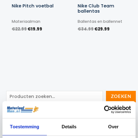
Nike Pitch voetbal
Nike Club Team
ballentas
Materiaalman
Ballentas en ballennet
Oorspronkelijke
Huidige
Oorspronkelijke
Huidige
€
22.99
€
19.99
€
34.99
€
29.99
prijs
prijs
prijs
prijs
was:
is:
was:
is:
€22.99.
€19.99.
€34.99.
€29.99.
Z
ZOEKEN
o
e
Categorieën
k
Toestemming
Details
Over
e
Cadeau Ideeën