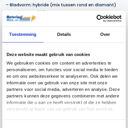
– Bladvorm: hybride (mix tussen rond en diamant)
– Gewicht: ca. 365 gram
– Balans: medium
– Frame: graphite
– Kern: Pro EVA
Toestemming
Details
Over
– Technologieën: V-holes patroon, ruwe toplaag, Pro
EVA touch
Deze website maakt gebruik van cookies
Ben je op zoek naar een racket dat kracht, controle
We gebruiken cookies om content en advertenties te
personaliseren, om functies voor social media te bieden
en comfort weet te combineren? Dan is de
Dunlop
en om ons websiteverkeer te analyseren. Ook delen we
Boost Attack
de ideale keuze voor jou.
informatie over uw gebruik van onze site met onze
partners voor social media, adverteren en analyse. Deze
partners kunnen deze gegevens combineren met andere
Gerelateerde producten
informatie die u aan ze heeft verstrekt of die ze hebben
verzameld op basis van uw gebruik van hun services.
Actie!
Actie!
Actie!
Actie!
Toestemmingsselectie