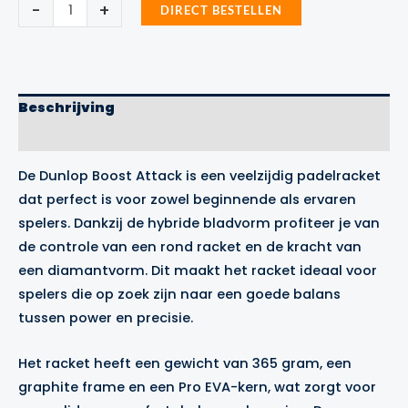
Dunlop
-
+
DIRECT BESTELLEN
Boost
Attack
padelracket
aantal
Beschrijving
Merk
De Dunlop Boost Attack is een veelzijdig padelracket
dat perfect is voor zowel beginnende als ervaren
spelers. Dankzij de hybride bladvorm profiteer je van
de controle van een rond racket en de kracht van
een diamantvorm. Dit maakt het racket ideaal voor
spelers die op zoek zijn naar een goede balans
tussen power en precisie.
Het racket heeft een gewicht van 365 gram, een
graphite frame en een Pro EVA-kern, wat zorgt voor