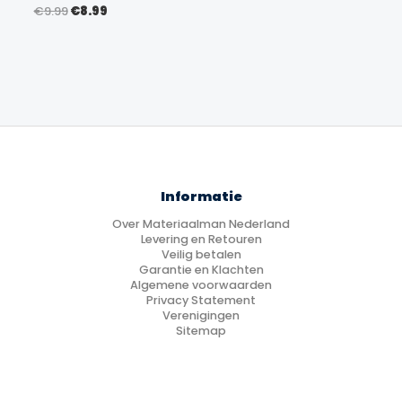
Oorspronkelijke
Huidige
€
9.99
€
8.99
prijs
prijs
was:
is:
€9.99.
€8.99.
Informatie
Over Materiaalman Nederland
Levering en Retouren
Veilig betalen
Garantie en Klachten
Algemene voorwaarden
Privacy Statement
Verenigingen
Sitemap