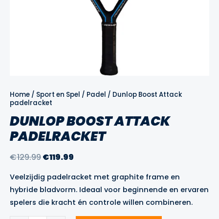
Home
/
Sport en Spel
/
Padel
/ Dunlop Boost Attack
padelracket
DUNLOP BOOST ATTACK
PADELRACKET
Oorspronkelijke
Huidige
€
129.99
€
119.99
prijs
prijs
Veelzijdig padelracket met graphite frame en
was:
is:
hybride bladvorm. Ideaal voor beginnende en ervaren
€129.99.
€119.99.
spelers die kracht én controle willen combineren.