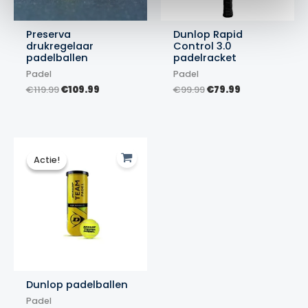
Preserva
Dunlop Rapid
drukregelaar
Control 3.0
padelballen
padelracket
Padel
Padel
Oorspronkelijke
Huidige
Oorspronkelijke
Huidige
€
119.99
€
109.99
€
99.99
€
79.99
prijs
prijs
prijs
prijs
was:
is:
was:
is:
€119.99.
€109.99.
€99.99.
€79.99.
Actie!
Actie!
Dunlop padelballen
Padel